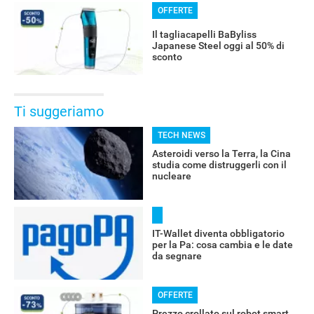
OFFERTE
Il tagliacapelli BaByliss
Japanese Steel oggi al 50% di
sconto
Ti suggeriamo
TECH NEWS
Asteroidi verso la Terra, la Cina
studia come distruggerli con il
nucleare
IT-Wallet diventa obbligatorio
per la Pa: cosa cambia e le date
da segnare
OFFERTE
Prezzo crollato sul robot smart