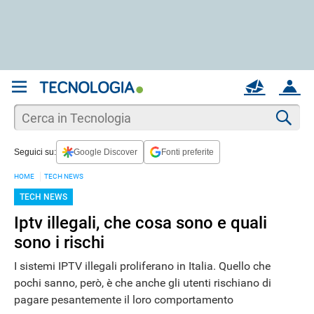
REGISTRATI
MAIL
ACCOUNT
Apri una nuova
MAIL
Cer
Seguici su:
Google Discover
Fonti preferite
AIUTO
HOME
TECH NEWS
TECH NEWS
Iptv illegali, che cosa sono e quali
sono i rischi
I sistemi IPTV illegali proliferano in Italia. Quello che
pochi sanno, però, è che anche gli utenti rischiano di
pagare pesantemente il loro comportamento