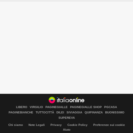
LIBERO
VIRGILIO
PAGINEGIALLE
PAGINEGIALLE SHOP
PGCASA
PAGINEBIANCHE
TUTTOCITTÀ
DILEI
SIVIAGGIA
QUIFINANZA
BUONISSIMO
SUPEREVA
Chi siamo
Note Legali
Privacy
Cookie Policy
Preferenze sui cookie
Aiuto