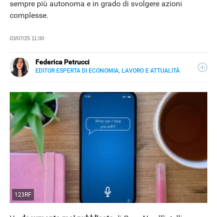
sempre più autonoma e in grado di svolgere azioni
complesse.
03/07/25 11:00
Federica Petrucci
EDITOR ESPERTA DI ECONOMIA, LAVORO E ATTUALITÀ
E-
Nata ad Agrigento, laureata in Scienze Politiche presso
MAIL
l'Università di Palermo, scrivo di Economia e Lavoro, con
uno sguardo sull'attualità, i temi caldi e le nuove
tecnologie.
123RF