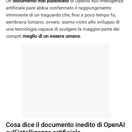
Un
documento mai pubblicato
di OpenAI sull’intelligenza
artificiale pare abbia confermato il raggiungimento
imminente di un traguardo che, fino a poco tempo fa,
NEWS
sembrava lontano, ovvero: siamo vicini allo sviluppo di
una tecnologia capace di svolgere la maggior parte dei
compiti
meglio di un essere umano
.
Cosa dice il documento inedito di OpenAI