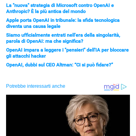
La "nuova" strategia di Microsoft contro OpenAI e
Anthropic? È la più antica del mondo
Apple porta OpenAI in tribunale: la sfida tecnologica
diventa una causa legale
Siamo ufficialmente entrati nell'era della singolarità,
parola di OpenAI: ma che significa?
OpenAI impara a leggere i "pensieri" dell'IA per bloccare
gli attacchi hacker
OpenAI, dubbi sul CEO Altman: “Ci si può fidare?”
STREAMING E SERIE TV