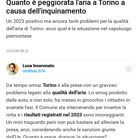
Quanto è peggiorata l'aria a Torino a
causa dell'inquinamento
Un 2023 positivo ma ancora tanti problemi per la qualità
dell'aria di Torino: ecco qual è la situazione nel capoluogo
piemontese
12/12/24 08:13
Luca Incoronato
GIORNALISTA
E-
Giornalista pubblicista ed esperto copywriter, ho
MAIL
accumulato esperienze in TV, redazioni giornalistiche
Da tempo ormai
Torino
è alle prese con un gravoso
LINKEDIN
fisiche e online, così come in TV, come autore, giornalista
problema legato alla
qualità dell’aria
. Lo smog prodotto
e copywriter. Per Libero Tecnologia scrivo nella sezione
dalle auto, e non solo, ha messo in ginocchio i cittadini in
Scienza.
svariate fasi. Il Comune sta intervenendo per invertire la
rotta e i
risultati registrati nel 2023
sono incoraggianti.
NEWS
Un mini traguardo però non può bastare ad alleviare la
presa, anzi, considerando anche le sanzioni giunte
dall’Ue. Quanto è grave, dunque, la situazione?