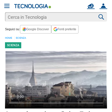
REGISTRATI
MAIL
ACCOUNT
Apri una nuova
MAIL
Cer
Seguici su:
Google Discover
Fonti preferite
AIUTO
HOME
SCIENZA
SCIENZA