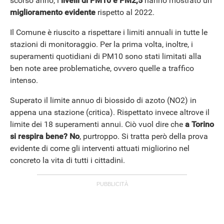
scorso anno, i
livelli di PM10 e PM2,5
hanno mostrato un
miglioramento evidente
rispetto al 2022.
Il Comune è riuscito a rispettare i limiti annuali in tutte le
stazioni di monitoraggio. Per la prima volta, inoltre, i
superamenti quotidiani di PM10 sono stati limitati alla
ben note aree problematiche, ovvero quelle a traffico
intenso.
Superato il limite annuo di biossido di azoto (NO2) in
appena una stazione (critica). Rispettato invece altrove il
limite dei 18 superamenti annui. Ciò vuol dire che
a Torino
si respira bene? No
, purtroppo. Si tratta però della prova
evidente di come gli interventi attuati migliorino nel
concreto la vita di tutti i cittadini.