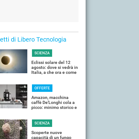
 letti di Libero Tecnologia
SCIENZA
Eclissi solare del 12
agosto: dove si vedrà in
Italia, a che ora e come
guardarla senza rischi
OFFERTE
Amazon, macchina
caffè De'Longhi cola a
picco: minimo storico e
sconti all'80%
SCIENZA
Scoperte nuove
capacità di un fungo