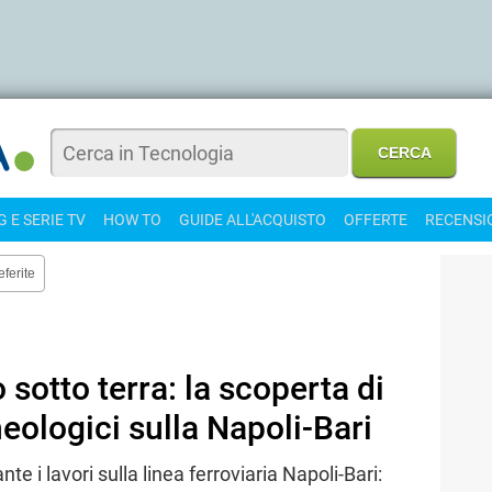
 E SERIE TV
HOW TO
GUIDE ALL'ACQUISTO
OFFERTE
RECENSI
eferite
sotto terra: la scoperta di
heologici sulla Napoli-Bari
nte i lavori sulla linea ferroviaria Napoli-Bari: