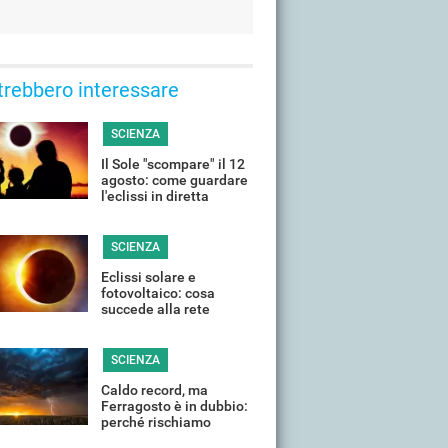
trebbero interessare
SCIENZA
Il Sole "scompare" il 12
agosto: come guardare
l'eclissi in diretta
streaming dall'Italia
SCIENZA
Eclissi solare e
fotovoltaico: cosa
succede alla rete
elettrica quando il Sole
si "spegne"?
SCIENZA
Caldo record, ma
Ferragosto è in dubbio:
perché rischiamo
temporali violenti in