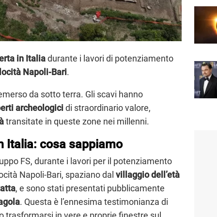
rta in Italia
durante i lavori di potenziamento
elocità Napoli-Bari
.
emerso da sotto terra. Gli scavi hanno
erti archeologici
di straordinario valore,
tà
transitate in queste zone nei millenni.
in Italia: cosa sappiamo
Gruppo FS, durante i lavori per il potenziamento
elocità Napoli-Bari, spaziano dal
villaggio dell’età
tatta
, e sono stati presentati pubblicamente
ragola
. Questa è l’ennesima testimonianza di
trasformarsi in vere e proprie finestre sul