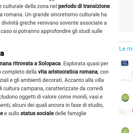
e culturale della zona nel
periodo di transizione
la romana. Un grande sincretismo culturale ha
 le divinità greche venivano sovente associate a
aso si potranno approfondire gli studi sulle
Le mi
va
omana ritrovata a Solopaca
. Esplorata quasi per
to completo della
vita aristocratica romana
, con
iali e gli ambienti decorati. Accanto alla villa
i cultura campana, caratterizzate da corredi
includono oggetti di valore come monili, vasi e
nti, alcuni dei quali ancora in fase di studio,
ie
e sullo
status sociale
delle famiglie