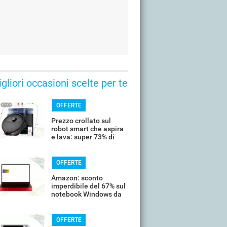
gliori occasioni scelte per te
OFFERTE
Prezzo crollato sul
robot smart che aspira
e lava: super 73% di
sconto
OFFERTE
Amazon: sconto
imperdibile del 67% sul
notebook Windows da
14’’
OFFERTE