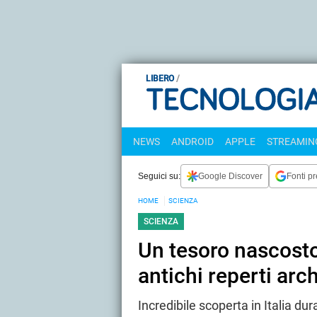
LIBERO
NEWS
ANDROID
APPLE
STREAMING
Seguici su:
Google Discover
Fonti pr
HOME
SCIENZA
SCIENZA
Un tesoro nascosto 
antichi reperti arc
Incredibile scoperta in Italia dura