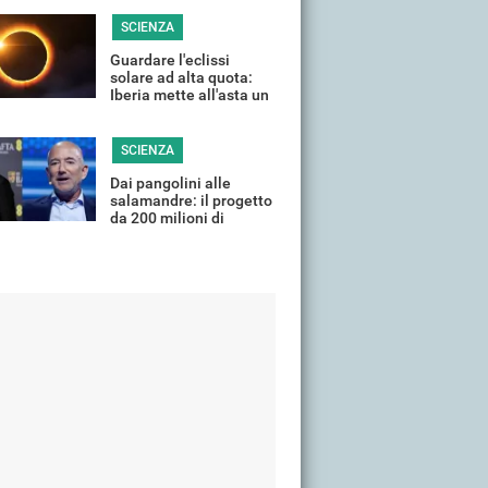
(quasi) tutta Italia
SCIENZA
Guardare l'eclissi
solare ad alta quota:
Iberia mette all'asta un
volo speciale
SCIENZA
Dai pangolini alle
salamandre: il progetto
da 200 milioni di
DiCaprio e Bezos per la
fauna selvatica