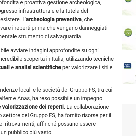
ofondita e proattiva gestione archeologica,
gresso infrastrutturale e la tutela del
sistere. L’
archeologia preventiva
, che
rvare i reperti prima che vengano danneggiati
damentale strumento di salvaguardia.
ibile avviare indagini approfondite su ogni
credibile scoperta in Italia, utilizzando tecniche
tuali
e
analisi scientifiche
per valorizzare i siti e
tendenze locali e le società del Gruppo FS, tra cui
Italferr e Anas, ha reso possibile un impegno
 valorizzazione dei reperti
. La collaborazione
settore del Gruppo FS, ha fornito risorse per il
ei ritrovamenti, affinché possano essere
 un pubblico più vasto.