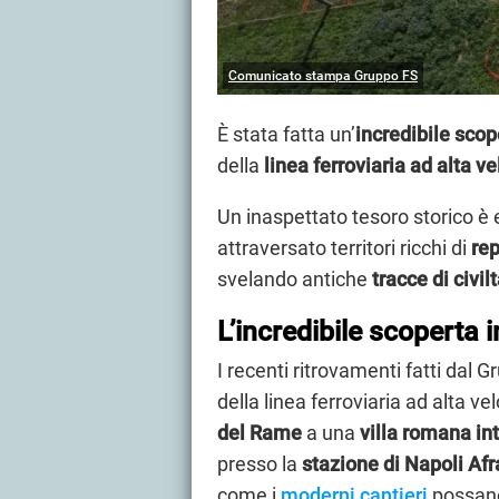
Comunicato stampa Gruppo FS
È stata fatta un’
incredibile scope
della
linea ferroviaria ad alta v
Un inaspettato tesoro storico è 
attraversato territori ricchi di
rep
svelando antiche
tracce di civil
L’incredibile scoperta 
I recenti ritrovamenti fatti dal 
della linea ferroviaria ad alta v
del Rame
a una
villa romana in
presso la
stazione di Napoli Af
come i
moderni cantieri
possano 