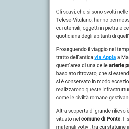
Gli scavi, che si sono svolti nel
Telese-Vitulano, hanno permess
cui utensili, oggetti in pietra e
quotidiana degli abitanti di quel
Proseguendo il viaggio nel tempo
tratto dell’antica
via Appia
a Mad
quest’area di una delle
arterie p
basolato ritrovato, che si estend
si è conservato in modo eccezion
realizzarono queste infrastruttu
come le civiltà romane gestivano
Altra scoperta di grande rilievo è
situato nel
comune di Ponte
. Il
materiali votivi, tra cui statuine