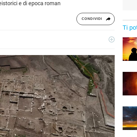
eistorici e di epoca roman
CONDIVIDI
Ti po
rcatrice di notizie, ha collaborato con blog e siti news a tema
ccupa della sezione Scienza Pop. La sua passione più grande?