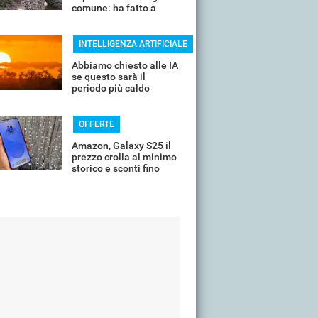
comune: ha fatto a
pezzi una plastica
quasi indistruttibile
INTELLIGENZA ARTIFICIALE
Abbiamo chiesto alle IA
se questo sarà il
periodo più caldo
dell'anno o non siamo
ancora salvi
OFFERTE
Amazon, Galaxy S25 il
prezzo crolla al minimo
storico e sconti fino
all'85%