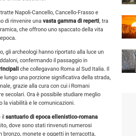
le tratte Napoli-Cancello, Cancello-Frasso e
o di rinvenire una
vasta gamma di reperti
, tra
 ceramica, che offrono uno spaccato della vita
l’epoca.
, gli archeologi hanno riportato alla luce un
daloni, confermando il passaggio in
rincipali
che collegavano Roma al Sud Italia. Il
e lungo una porzione significativa della strada,
ale, grazie alla cura con cui i Romani
re secolari. Ora è possibile studiare meglio
 la viabilità e le comunicazioni.
 il
santuario di epoca ellenistico-romana
 sito, dove sono stati rinvenuti numerosi
 in bronzo, monete e oggetti in terracotta,