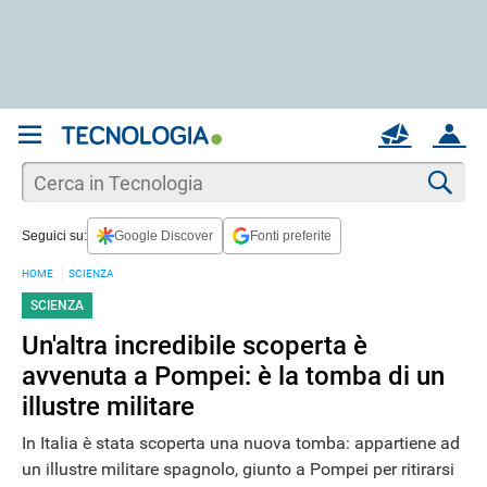
REGISTRATI
MAIL
ACCOUNT
Apri una nuova
MAIL
Cer
Seguici su:
Google Discover
Fonti preferite
AIUTO
HOME
SCIENZA
SCIENZA
Un'altra incredibile scoperta è
avvenuta a Pompei: è la tomba di un
illustre militare
In Italia è stata scoperta una nuova tomba: appartiene ad
un illustre militare spagnolo, giunto a Pompei per ritirarsi