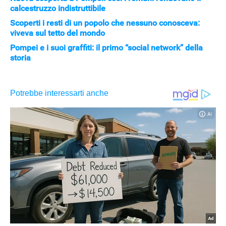
calcestruzzo indistruttibile
Scoperti i resti di un popolo che nessuno conosceva:
viveva sul tetto del mondo
Pompei e i suoi graffiti: il primo “social network” della
storia
APPLE