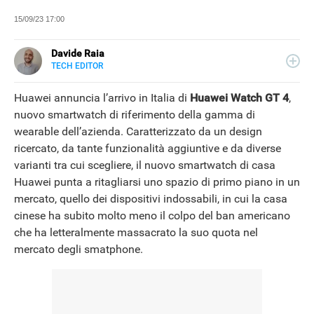
15/09/23 17:00
Davide Raia
TECH EDITOR
LINKEDIN
Editor e copywriter, ha collaborato con importanti realtà
editoriali italiane e si occupa principalmente di tecnologia,
Huawei annuncia l’arrivo in Italia di
Huawei Watch GT 4
,
in tutte le sue forme. Appassionato di viaggi, vive tra
nuovo smartwatch di riferimento della gamma di
Napoli e la Grecia.
wearable dell’azienda. Caratterizzato da un design
ricercato, da tante funzionalità aggiuntive e da diverse
varianti tra cui scegliere, il nuovo smartwatch di casa
Huawei punta a ritagliarsi uno spazio di primo piano in un
mercato, quello dei dispositivi indossabili, in cui la casa
cinese ha subito molto meno il colpo del ban americano
che ha letteralmente massacrato la suo quota nel
mercato degli smatphone.