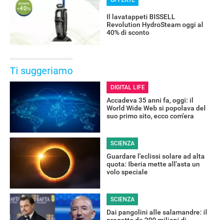
OFFERTE
Il lavatappeti BISSELL
Revolution HydroSteam oggi al
40% di sconto
Ti suggeriamo
DIGITAL LIFE
Accadeva 35 anni fa, oggi: il
World Wide Web si popolava del
suo primo sito, ecco com'era
SCIENZA
Guardare l'eclissi solare ad alta
quota: Iberia mette all'asta un
volo speciale
SCIENZA
Dai pangolini alle salamandre: il