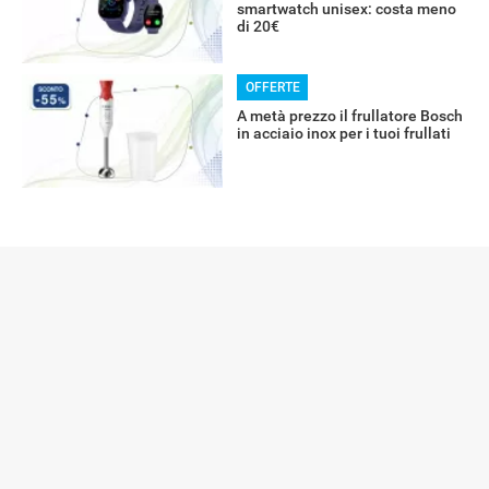
smartwatch unisex: costa meno
di 20€
OFFERTE
A metà prezzo il frullatore Bosch
in acciaio inox per i tuoi frullati