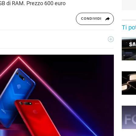
 8GB di RAM. Prezzo 600 euro
CONDIVIDI
Ti po
ecnologia a 360°: novità e tendenze dal mondo tech,
per un pubblico di principianti e di esperti, di utenti privati, di
i nostri articoli sul mondo Android e Apple, app e social,
rable, domotica e gadget.