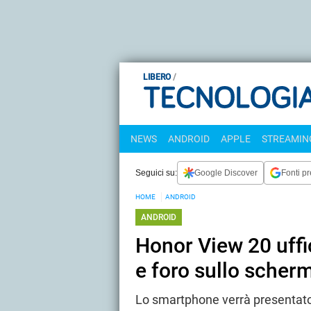
LIBERO
NEWS
ANDROID
APPLE
STREAMING
Seguici su:
Google Discover
Fonti pr
HOME
ANDROID
ANDROID
Honor View 20 uff
e foro sullo scher
Lo smartphone verrà presentato 