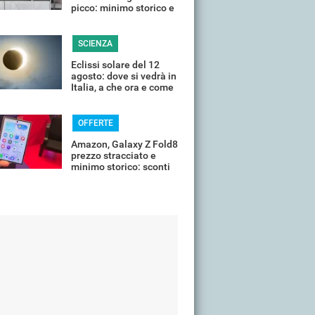
picco: minimo storico e
sconti all'80%
SCIENZA
Eclissi solare del 12
agosto: dove si vedrà in
Italia, a che ora e come
guardarla senza rischi
OFFERTE
Amazon, Galaxy Z Fold8
prezzo stracciato e
minimo storico: sconti
all'85%