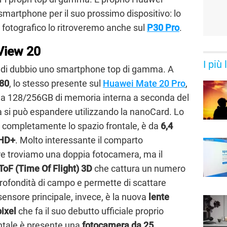
smartphone per il suo prossimo dispositivo: lo
 fotografico lo ritroveremo anche sul
P30 Pro
.
View 20
I più
di dubbio uno smartphone top di gamma. A
980
, lo stesso presente sul
Huawei Mate 20 Pro
,
da 128/256GB di memoria interna a seconda del
 si può espandere utilizzando la nanoCard. Lo
i completamente lo spazio frontale, è da
6,4
lHD+
. Molto interessante il comparto
ore troviamo una doppia fotocamera, ma il
ToF (Time Of Flight) 3D
che cattura un numero
profondità di campo e permette di scattare
 sensore principale, invece, è la nuova
lente
ixel
che fa il suo debutto ufficiale proprio
ontale è presente una
fotocamera da 25