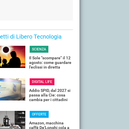
 letti di Libero Tecnologia
SCIENZA
Il Sole "scompare" il 12
agosto: come guardare
l'eclissi in diretta
streaming dall'Italia
DIGITAL LIFE
Addio SPID, dal 2027 si
passa alla Cie: cosa
cambia per i cittadini
OFFERTE
Amazon, macchina
caffè De'Longhi cola a