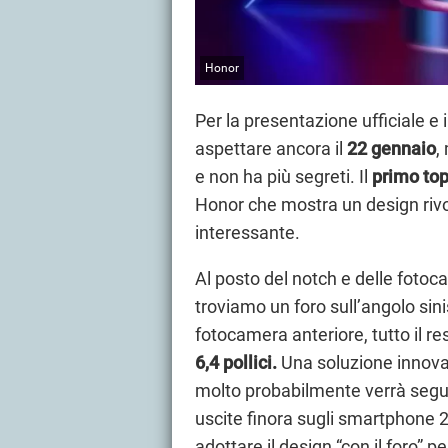
Honor
Per la presentazione ufficiale e
aspettare ancora il
22 gennaio
,
e non ha più segreti. Il
primo top
Honor che mostra un design riv
interessante.
Al posto del notch e delle foto
troviamo un foro sull’angolo sini
fotocamera anteriore, tutto il r
6,4 pollici.
Una soluzione innovat
molto probabilmente verrà seguit
uscite finora sugli smartphon
adottare il design “con il foro” 