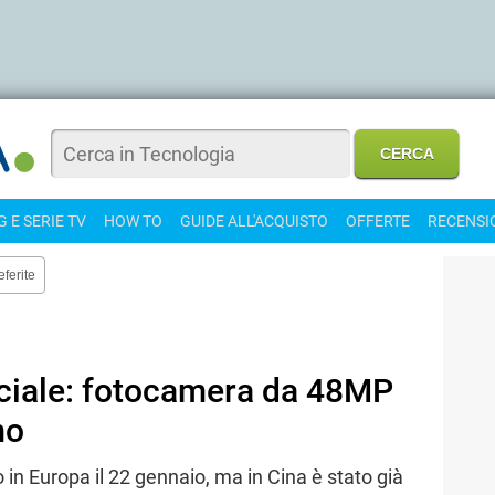
 E SERIE TV
HOW TO
GUIDE ALL'ACQUISTO
OFFERTE
RECENSI
eferite
iciale: fotocamera da 48MP
mo
in Europa il 22 gennaio, ma in Cina è stato già