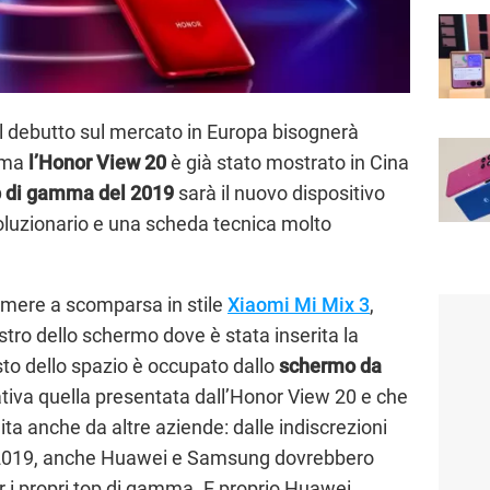
 il debutto sul mercato in Europa bisognerà
 ma
l’Honor View 20
è già stato mostrato in Cina
 di gamma del 2019
sarà il nuovo dispositivo
oluzionario e una scheda tecnica molto
camere a scomparsa in stile
Xiaomi Mi Mix 3
,
stro dello schermo dove è stata inserita la
esto dello spazio è occupato dallo
schermo da
iva quella presentata dall’Honor View 20 e che
a anche da altre aziende: dalle indiscrezioni
e 2019, anche Huawei e Samsung dovrebbero
per i propri top di gamma. E proprio Huawei