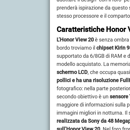
prenderà ispirazione da questo 
stesso processore e il comparto
Caratteristiche Honor 
L’Honor View 20
è senza ombra 
bordo troviamo il
chipset Kirin 
supportato da 6/8GB di RAM e 
modello acquistato. La memoria
schermo LCD
, che occupa quas
pollici e ha una risoluzione Ful
fotografico: nella parte posteri
secondo obiettivo è un
sensore 
maggiore di informazioni sulla 
immagini migliori in notturna. Il
realizzata da Sony da 48 Megap
sull’Honor View 20
. Nel foro fr