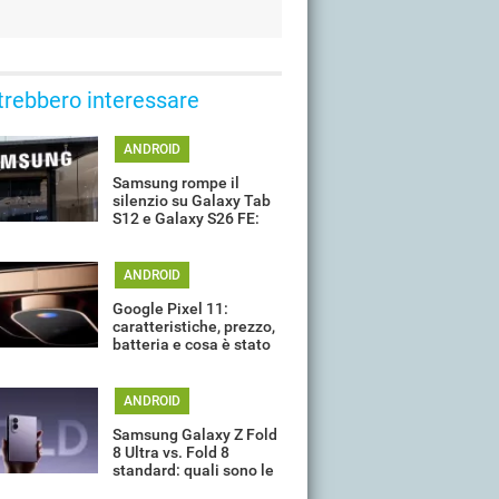
trebbero interessare
ANDROID
Samsung rompe il
silenzio su Galaxy Tab
S12 e Galaxy S26 FE:
quando potrebbero
arrivare
ANDROID
Google Pixel 11:
caratteristiche, prezzo,
batteria e cosa è stato
davvero confermato ad
oggi
ANDROID
Samsung Galaxy Z Fold
8 Ultra vs. Fold 8
standard: quali sono le
differenze?