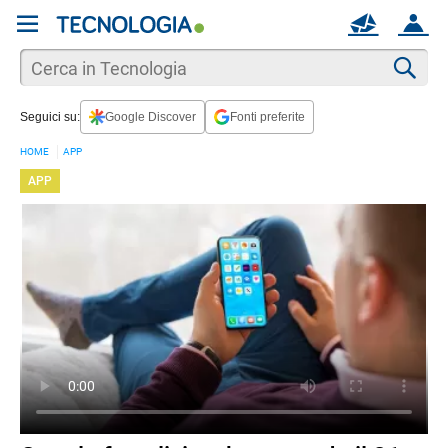
REGISTRATI
MAIL
ACCOUNT
Apri una nuova
MAIL
Cer
Seguici su:
Google Discover
Fonti preferite
AIUTO
HOME
APP
APP