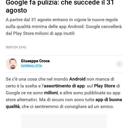
Google fa pulizia: che succede il 31
agosto
A partire dal 31 agosto entrano in vigore le nuove regole
sulla qualità minima delle app Android: Google cancellerà
dal Play Store milioni di app inutili
30/07/24 10:41
Giuseppe Croce
GIORNALISTA
LINKEDIN
Peppe Croce, giornalista dal 2008, si occupa di device
elettronici e nuove tecnologie applicate al mondo
Se c’è una cosa che nel mondo
Android
non manca di
automotive. È entrato in Libero Tecnologia nel 2018.
certo è la scelta e l’
assortimento di app
: sul
Play Store
di
Google ce ne sono
milioni
, e altre sono pubblicate su app
store alternativi. Ma di sicuro non sono tutte
app di buona
NEWS
qualità
, che ci sentiremmo di consigliare ad un amico.