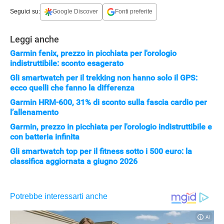
Seguici su:
Google Discover
Fonti preferite
Leggi anche
Garmin fenix, prezzo in picchiata per l'orologio
indistruttibile: sconto esagerato
Gli smartwatch per il trekking non hanno solo il GPS:
ecco quelli che fanno la differenza
Garmin HRM-600, 31% di sconto sulla fascia cardio per
l’allenamento
Garmin, prezzo in picchiata per l'orologio indistruttibile e
con batteria infinita
APPLE
Gli smartwatch top per il fitness sotto i 500 euro: la
classifica aggiornata a giugno 2026