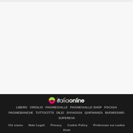
LIBERO
VIRGILIO
PAGINEGIALLE
PAGINEGIALLE SHOP
PGCASA
PAGINEBIANCHE
TUTTOCITTÀ
DILEI
SIVIAGGIA
QUIFINANZA
BUONISSIMO
SUPEREVA
Chi siamo
Note Legali
Privacy
Cookie Policy
Preferenze sui cookie
Aiuto