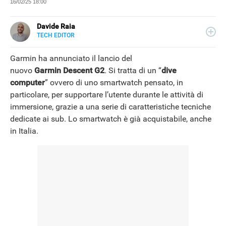
16/02/25 18:00
Davide Raia
TECH EDITOR
LINKEDIN
Editor e copywriter, ha collaborato con importanti realtà
editoriali italiane e si occupa principalmente di tecnologia,
Garmin ha annunciato il lancio del
in tutte le sue forme. Appassionato di viaggi, vive tra
nuovo
Garmin Descent G2
. Si tratta di un “
dive
Napoli e la Grecia.
computer
” ovvero di uno smartwatch pensato, in
particolare, per supportare l’utente durante le attività di
immersione, grazie a una serie di caratteristiche tecniche
dedicate ai sub. Lo smartwatch è già acquistabile, anche
in Italia.