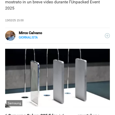
mostrato in un breve video durante l’Unpacked Event
2025
13/02/25 15:00
Mirco Calvano
GIORNALISTA
LINKEDIN
Attivo nel mondo dell’editoria sin dal 2011, giornalista dal
2019, ha lavorato per il web e per la carta stampata
occupandosi di musica, cultura, lifestyle e tecnologia.
Samsung