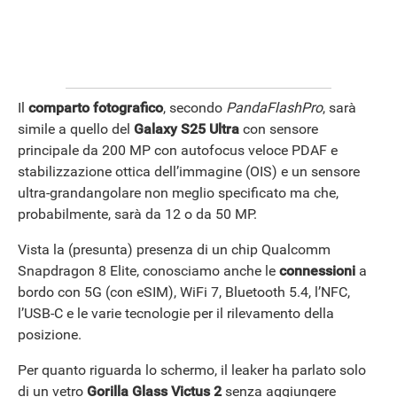
Il
comparto fotografico
, secondo
PandaFlashPro
, sarà
simile a quello del
Galaxy S25 Ultra
con sensore
principale da 200 MP con autofocus veloce PDAF e
stabilizzazione ottica dell’immagine (OIS) e un sensore
ultra-grandangolare non meglio specificato ma che,
ANDROID
probabilmente, sarà da 12 o da 50 MP.
Vista la (presunta) presenza di un chip Qualcomm
Snapdragon 8 Elite, conosciamo anche le
connessioni
a
bordo con 5G (con eSIM), WiFi 7, Bluetooth 5.4, l’NFC,
l’USB-C e le varie tecnologie per il rilevamento della
posizione.
Per quanto riguarda lo schermo, il leaker ha parlato solo
di un vetro
Gorilla Glass Victus 2
senza aggiungere