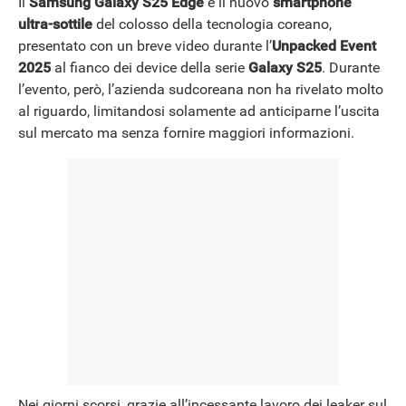
Il
Samsung Galaxy S25 Edge
è il nuovo
smartphone
ultra-sottile
del colosso della tecnologia coreano,
NEWS
presentato con un breve video durante l’
Unpacked Event
2025
al fianco dei device della serie
Galaxy S25
. Durante
l’evento, però, l’azienda sudcoreana non ha rivelato molto
al riguardo, limitandosi solamente ad anticiparne l’uscita
sul mercato ma senza fornire maggiori informazioni.
Nei giorni scorsi, grazie all’incessante lavoro dei leaker sul