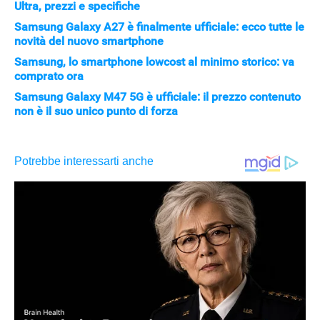
Ultra, prezzi e specifiche
Samsung Galaxy A27 è finalmente ufficiale: ecco tutte le
novità del nuovo smartphone
Samsung, lo smartphone lowcost al minimo storico: va
comprato ora
Samsung Galaxy M47 5G è ufficiale: il prezzo contenuto
non è il suo unico punto di forza