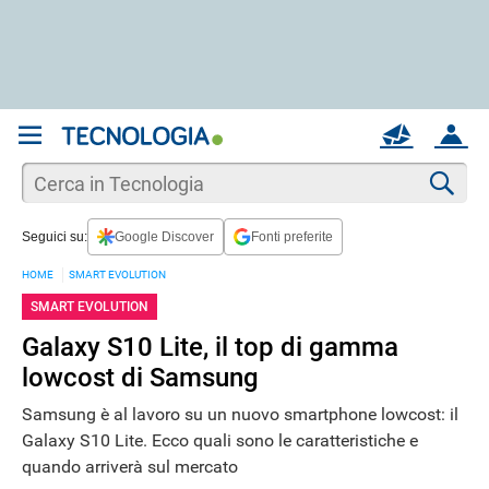
REGISTRATI
MAIL
ACCOUNT
Apri una nuova
MAIL
Cer
Seguici su:
Google Discover
Fonti preferite
AIUTO
HOME
SMART EVOLUTION
SMART EVOLUTION
Galaxy S10 Lite, il top di gamma
lowcost di Samsung
Samsung è al lavoro su un nuovo smartphone lowcost: il
Galaxy S10 Lite. Ecco quali sono le caratteristiche e
quando arriverà sul mercato