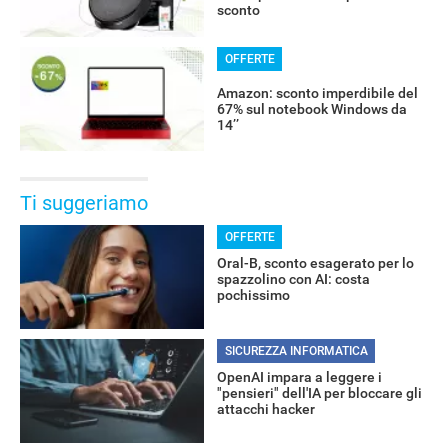
sconto
OFFERTE
Amazon: sconto imperdibile del
67% sul notebook Windows da
14’’
Ti suggeriamo
OFFERTE
Oral-B, sconto esagerato per lo
spazzolino con AI: costa
pochissimo
SICUREZZA INFORMATICA
OpenAI impara a leggere i
"pensieri" dell'IA per bloccare gli
attacchi hacker