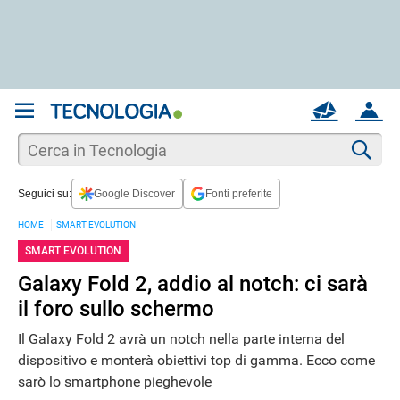
REGISTRATI
MAIL
ACCOUNT
Apri una nuova
MAIL
Cer
Seguici su:
Google Discover
Fonti preferite
AIUTO
HOME
SMART EVOLUTION
SMART EVOLUTION
Galaxy Fold 2, addio al notch: ci sarà
il foro sullo schermo
Il Galaxy Fold 2 avrà un notch nella parte interna del
dispositivo e monterà obiettivi top di gamma. Ecco come
sarò lo smartphone pieghevole