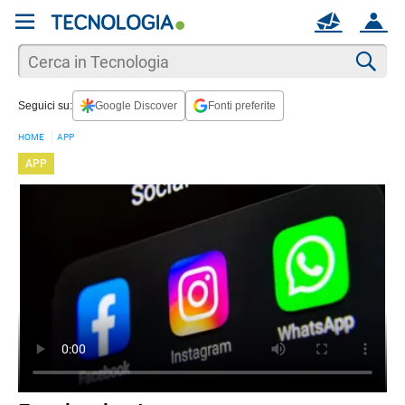
REGISTRATI
MAIL
ACCOUNT
Apri una nuova
MAIL
Cer
Seguici su:
Google Discover
Fonti preferite
AIUTO
HOME
APP
APP