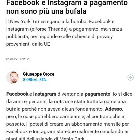
Facebook e Instagram a pagamento
non sono più una bufala
Il New York Times sgancia la bomba: Facebook e
Instagram (e forse Threads) a pagamento, ma senza
pubblicità, per rispondere alle richieste di privacy
provenienti dalla UE
05/09/23 09:12
Giuseppe Croce
GIORNALISTA
LINKEDIN
Peppe Croce, giornalista dal 2008, si occupa di device
elettronici e nuove tecnologie applicate al mondo
Facebook
e
Instagram
diventano a
pagamento
: lo si dice
automotive. È entrato in Libero Tecnologia nel 2018.
da anni e, per anni, la notizia è stata trattata come una
bufala perché non aveva alcun fondamento.
Adesso
,
però, le cose potrebbero cambiare e, al contrario che in
passato, l’ipotesi di creare un abbonamento mensile per
NEWS
Facebook e Instagram starebbe realmente circolando ai
piani alti dell’azienda di Menlo Park.