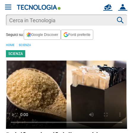
REGISTRATI
MAIL
ACCOUNT
Apri una nuova
MAIL
Cer
Seguici su:
Google Discover
Fonti preferite
AIUTO
HOME
SCIENZA
SCIENZA