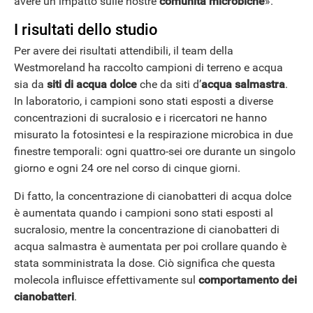
avere un impatto sulle nostre
comunità microbiche
».
I risultati dello studio
Per avere dei risultati attendibili, il team della
Westmoreland ha raccolto campioni di terreno e acqua
ANDROID
sia da
siti di acqua dolce
che da siti d’
acqua salmastra
.
In laboratorio, i campioni sono stati esposti a diverse
concentrazioni di sucralosio e i ricercatori ne hanno
misurato la fotosintesi e la respirazione microbica in due
finestre temporali: ogni quattro-sei ore durante un singolo
giorno e ogni 24 ore nel corso di cinque giorni.
Di fatto, la concentrazione di cianobatteri di acqua dolce
è aumentata quando i campioni sono stati esposti al
sucralosio, mentre la concentrazione di cianobatteri di
acqua salmastra è aumentata per poi crollare quando è
stata somministrata la dose. Ciò significa che questa
molecola influisce effettivamente sul
comportamento dei
cianobatteri
.