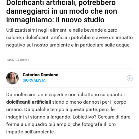
Dolcificanti artificiali, potrebbero
danneggiarci in un modo che non
immaginiamo: il nuovo studio
Utilizzatissimi negli alimenti e nelle bevande a zero
calorie, i dolcificanti artificiali potrebbero avere un impatto
negativo sul nostro ambiente e in particolare sulle acque
14/07/24 09:00
Caterina Damiano
GIORNALISTA
E-
Giornalista, content editor e seo copywriter: per lavoro
MAIL
scrive e ottimizza i contenuti per i motori di ricerca. Dal
Da moltissimi anni esperti e non dibattono su quanto i
LINKEDIN
2022 collabora con Libero Tecnologia per la sezione
dolcificanti artificiali
siano o meno dannosi per il corpo
Scienza.
umano. Da qualche tempo a questa parte, però, le
NEWS
indagini si stanno allargando. L’obiettivo? Cercare di dare
forma a un quadro più ampio, che fotografa il loro
impatto sull’ambiente.