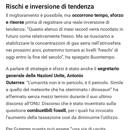
Rischi e inversione di tendenza
Il miglioramento è possibile, ma
occorrono tempo, sforzo
e risorse
prima di registrare una reale inversione di
tendenza. “Questo elenco di mesi record verrà ricordato in
futuro come relativamente fresco. Ma se riusciamo a
stabilizzare le concentrazioni di gas serra nell’atmosfera
nei prossimi anni, potremmo tornare ai livelli ‘freschi’ di
oggi entro la fine del secolo”, ha spiegato Buontempo.
A parlare di strategie e sforzi è stato anche il
segretario
generale delle Nazioni Unite, Antonio
Guterres
: “L’umanità non è in pericolo, è il pericolo. Simile
a quello del meteorite che ha sterminato i dinosauri” ha
affermato senza mezzi termini durante il suo ultimo
APPLE
discorso all’ONU. Discorso che è stato incentrato sulla
questione
combustibili fossili
, per i quali ha invocato
l’aumento della tassazione così da diminuirne l’utilizzo.
Per Guterres questa può essere “una via di uscita