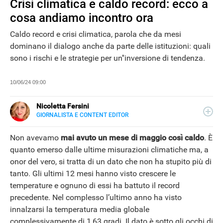
Crisi climatica e caldo record: ecco a
cosa andiamo incontro ora
Caldo record e crisi climatica, parola che da mesi
dominano il dialogo anche da parte delle istituzioni: quali
sono i rischi e le strategie per un''inversione di tendenza.
NEWS
10/06/24 09:00
Nicoletta Fersini
GIORNALISTA E CONTENT EDITOR
LINKEDIN
Metà Palermo, metà Salento. Inguaribile curiosa con due
anime: quella critica di giornalista e quella creativa di
Non avevamo
mai avuto un mese di maggio così caldo
. È
content editor. Per Libero Tecnologia scrive di scienza e
quanto emerso dalle ultime misurazioni climatiche ma, a
nuove scoperte, nel tempo libero si dedica alle dinamiche
onor del vero, si tratta di un dato che non ha stupito più di
di Google.
tanto. Gli ultimi 12 mesi hanno visto crescere le
temperature e ognuno di essi ha battuto il record
precedente. Nel complesso l’ultimo anno ha visto
innalzarsi la temperatura media globale
complessivamente di 1,63 gradi. Il dato è sotto gli occhi di