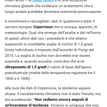
intero anno – di
caldo record
e di una situazione
climatica globale che evidenzia un andamento che a
lungo andare potrebbe diventare realmente preoccupante.
A monitorare e raccogliere i dati in questione è stato il
servizio europeo
Copernicus
che si occupa, appunto, di
meteorologia. Quel che emerge dall’analisi e dal raffronto
di questi ultimi dati con i precedenti è che stiamo
superando la cosiddetta soglia di rischio di 1,5 gradi,
limite individuato e imposto dall’accordo di Parigi del
2015. La soglia di rischio non dovrebbe mai essere
ANDROID
superata e, quando accadrà, vorrà dire che avrà
oltrepassato di 1,5 gradi
il valore di base dell’epoca
preindustriale (medie delle temperature registrate tra il
1850 e il 1900).
Alla luce dei dati di Copernicus, la tendenza appare
chiara: il riscaldamento climatico non è stato frenato, ma
sta accelerando. “
Non vediamo ancora segnali di
un’inversione di tendenza
. Viviamo in un’epoca che non