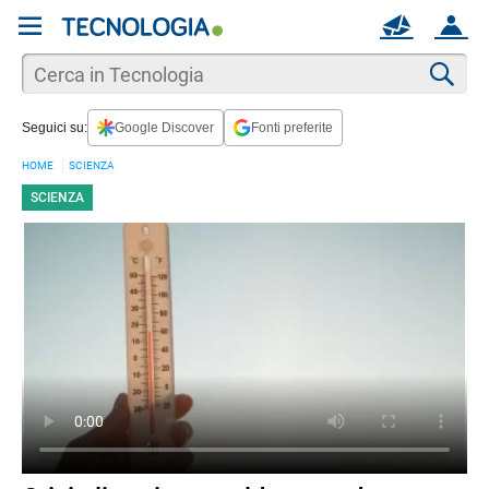
REGISTRATI
MAIL
ACCOUNT
Apri una nuova
MAIL
Cer
Seguici su:
Google Discover
Fonti preferite
AIUTO
HOME
SCIENZA
SCIENZA