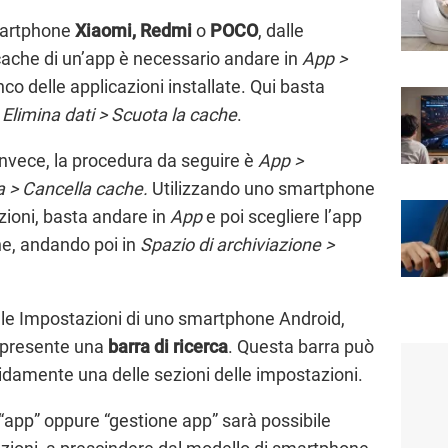
martphone
Xiaomi,
Redmi
o
POCO
, dalle
cache di un’app è necessario andare in
App >
co delle applicazioni installate. Qui basta
e
Elimina dati > Scuota la cache
.
 invece, la procedura da seguire è
App >
a > Cancella cache.
Utilizzando uno smartphone
zioni, basta andare in
App
e poi scegliere l’app
he, andando poi in
Spazio di archiviazione >
lle Impostazioni di uno smartphone Android,
è presente una
barra di ricerca
. Questa barra può
pidamente una delle sezioni delle impostazioni.
“app” oppure “gestione app” sarà possibile