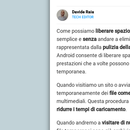
Davide Raia
TECH EDITOR
LINKEDIN
Editor e copywriter, ha collaborat
principalmente di tecnologia, in t
Come possiamo
liberare spazio
Grecia.
semplice e
senza
andare a elimi
rappresentata dalla
pulizia del
Android consente di liberare spa
prestazioni che a volte possono 
temporanea.
Quando visitiamo un sito o avvi
temporaneamente dei
file come
multimediali. Questa procedura è
ridurre i tempi di caricamento
.
Quando andremo a
visitare di 