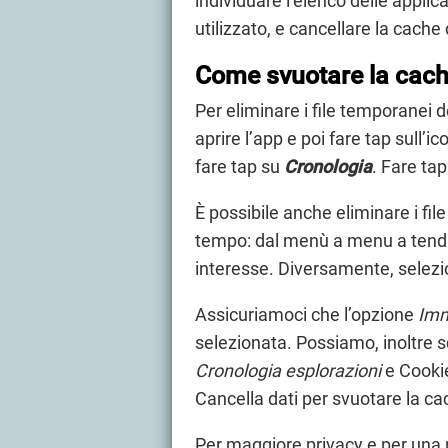
individuare l’elenco delle appli
utilizzato, e cancellare la cache
Come svuotare la cach
Per eliminare i file temporanei 
aprire l’app e poi fare tap sull’i
fare tap su
Cronologia
. Fare ta
È possibile anche eliminare i fil
tempo: dal menù a menu a tendin
interesse. Diversamente, sele
Assicuriamoci che l’opzione
Imm
selezionata. Possiamo, inoltre s
Cronologia esplorazioni
e Cookie
Cancella dati per svuotare la ca
Per maggiore privacy e per una 