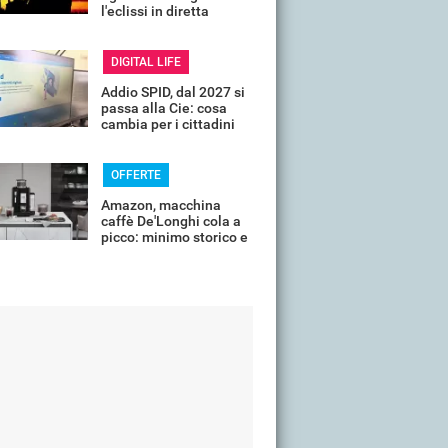
l'eclissi in diretta
streaming dall'Italia
DIGITAL LIFE
Addio SPID, dal 2027 si
passa alla Cie: cosa
cambia per i cittadini
OFFERTE
Amazon, macchina
caffè De'Longhi cola a
picco: minimo storico e
sconti all'80%