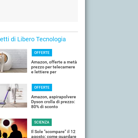
 letti di Libero Tecnologia
OFFERTE
Amazon, offerte a metà
prezzo per telecamere
e lettiere per
controllare il tuo
animale in vacanza
OFFERTE
Amazon, aspirapolvere
Dyson crolla di prezzo:
80% di sconto
SCIENZA
Il Sole "scompare" il 12
agosto: come guardare