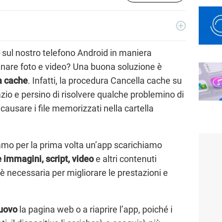
o con importanti realtà editoriali italiane e si occupa
utte le sue forme. Appassionato di viaggi, vive tra Napoli e la
sul nostro telefono Android in maniera
nare foto e video? Una buona soluzione è
la cache
. Infatti, la procedura Cancella cache su
zio e persino di risolvere qualche problemino di
causare i file memorizzati nella cartella
amo per la prima volta un’app scarichiamo
 immagini, script, video
e altri contenuti
 necessaria per migliorare le prestazioni e
nuovo
la pagina web o a riaprire l’app, poiché i