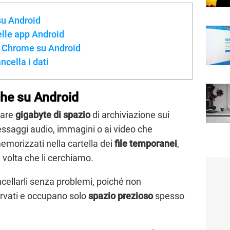
su Android
lle app Android
i Chrome su Android
ncella i dati
che su Android
pare
gigabyte di spazio
di archiviazione sui
messaggi audio, immagini o ai video che
morizzati nella cartella dei
file temporanei
,
 volta che li cerchiamo.
ellarli senza problemi, poiché non
ervati e occupano solo
spazio prezioso
spesso