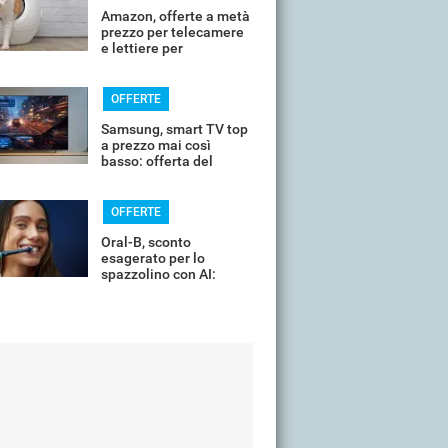
Amazon, offerte a metà
prezzo per telecamere
e lettiere per
controllare il tuo
animale in vacanza
OFFERTE
Samsung, smart TV top
a prezzo mai così
basso: offerta del
giorno
OFFERTE
Oral-B, sconto
esagerato per lo
spazzolino con AI:
costa pochissimo