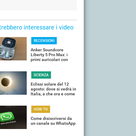
trebbero interessare i video
RECENSIONI
Anker Soundcore
Liberty 5 Pro Max: i
primi auricolari con
chip AI a bordo
SCIENZA
Eclissi solare del 12
agosto: dove si vedrà in
Italia, a che ora e come
guardarla senza rischi
HOW TO
Come disiscriversi da
un canale su WhatsApp