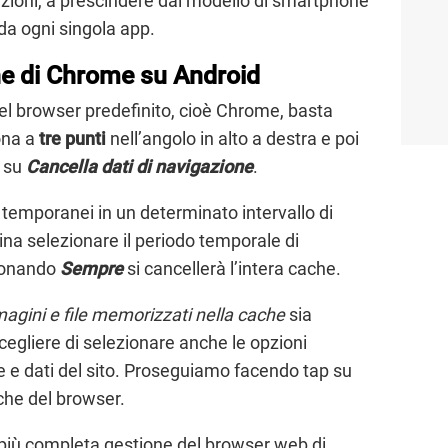
cazioni, a prescindere dal modello di smartphone
 da ogni singola app.
e di Chrome su Android
del browser predefinito, cioè Chrome, basta
cona a
tre punti
nell’angolo in alto a destra e poi
p su
Cancella dati di navigazione
.
e temporanei in un determinato intervallo di
a selezionare il periodo temporale di
zionando
Sempre
si cancellerà l’intera cache.
agini e file memorizzati nella cache
sia
cegliere di selezionare anche le opzioni
 e dati del sito. Proseguiamo facendo tap su
che del browser.
più completa gestione del browser web di