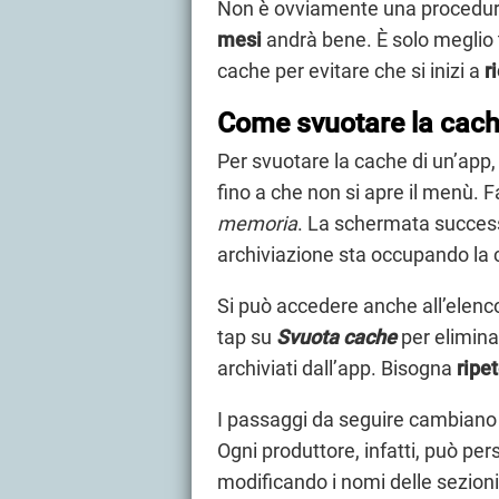
Non è ovviamente una procedura
mesi
andrà bene. È solo meglio t
cache per evitare che si inizi a
r
Come svuotare la cach
Per svuotare la cache di un’app,
fino a che non si apre il menù. F
memoria
. La schermata succes
archiviazione sta occupando la 
Si può accedere anche all’elenc
tap su
Svuota cache
per elimina
archiviati dall’app. Bisogna
ripe
I passaggi da seguire cambiano 
Ogni produttore, infatti, può per
modificando i nomi delle sezioni 