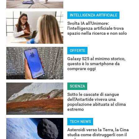
INTELLIGENZA ARTIFICIALE
Svolta IA all'Unimore:
l'intelligenza artificiale trova
spazio nella ricerca e non solo
RECENSIONI
OFFERTE
Galaxy S25 al minimo storico,
questo è lo smartphone da
comprare oggi
SCIENZA
Sotto le cascate di sangue
dell'Antartide viveva una
popolazione abituata al clima
estremo
TECH NEWS
Asteroidi verso la Terra, la Cina
studia come distruggerli con il