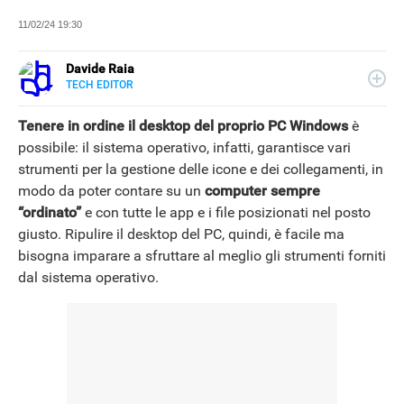
11/02/24 19:30
Davide Raia
TECH EDITOR
LINKEDIN
Editor e copywriter, ha collaborato con importanti realtà
editoriali italiane e si occupa principalmente di tecnologia,
Tenere in ordine il desktop del proprio PC Windows
è
in tutte le sue forme. Appassionato di viaggi, vive tra
possibile: il sistema operativo, infatti, garantisce vari
Napoli e la Grecia.
strumenti per la gestione delle icone e dei collegamenti, in
modo da poter contare su un
computer sempre
“ordinato”
e con tutte le app e i file posizionati nel posto
giusto. Ripulire il desktop del PC, quindi, è facile ma
bisogna imparare a sfruttare al meglio gli strumenti forniti
dal sistema operativo.