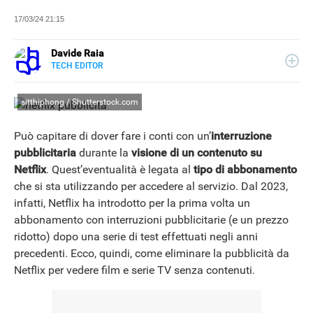
17/03/24 21:15
Davide Raia
TECH EDITOR
LINKEDIN
Editor e copywriter, ha collaborato con importanti realtà
editoriali italiane e si occupa principalmente di tecnologia,
sitthiphong / Shutterstock.com
in tutte le sue forme. Appassionato di viaggi, vive tra
Napoli e la Grecia.
Può capitare di dover fare i conti con un’
interruzione
pubblicitaria
durante la
visione di un contenuto su
Netflix
. Quest’eventualità è legata al
tipo di abbonamento
che si sta utilizzando per accedere al servizio. Dal 2023,
infatti, Netflix ha introdotto per la prima volta un
abbonamento con interruzioni pubblicitarie (e un prezzo
ridotto) dopo una serie di test effettuati negli anni
precedenti. Ecco, quindi, come eliminare la pubblicità da
Netflix per vedere film e serie TV senza contenuti.