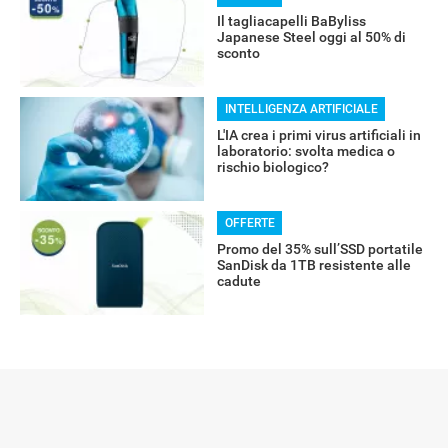
RECENSIONI
Il tagliacapelli BaByliss
Japanese Steel oggi al 50% di
sconto
INTELLIGENZA ARTIFICIALE
L'IA crea i primi virus artificiali in
laboratorio: svolta medica o
rischio biologico?
OFFERTE
Promo del 35% sull’SSD portatile
SanDisk da 1TB resistente alle
cadute