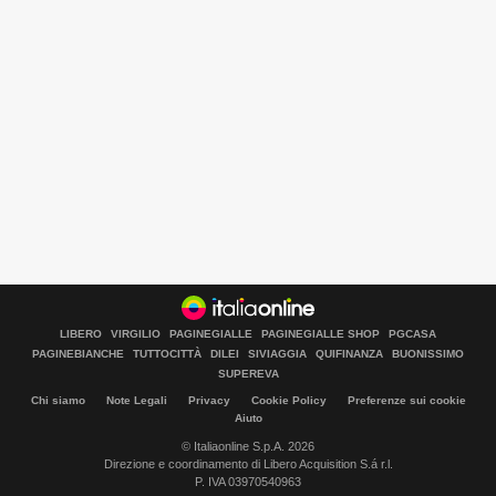
LIBERO
VIRGILIO
PAGINEGIALLE
PAGINEGIALLE SHOP
PGCASA
PAGINEBIANCHE
TUTTOCITTÀ
DILEI
SIVIAGGIA
QUIFINANZA
BUONISSIMO
SUPEREVA
Chi siamo
Note Legali
Privacy
Cookie Policy
Preferenze sui cookie
Aiuto
© Italiaonline S.p.A. 2026
Direzione e coordinamento di Libero Acquisition S.á r.l.
Libero Tecnologia è un prodotto Italiaonline
P. IVA 03970540963