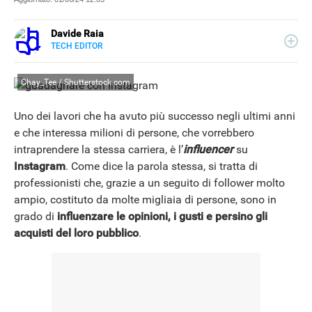
Davide Raia
TECH EDITOR
LINKEDIN
Editor e copywriter, ha collaborato con importanti realtà
editoriali italiane e si occupa principalmente di tecnologia,
Chay_Tee / Shutterstock.com
in tutte le sue forme. Appassionato di viaggi, vive tra
Napoli e la Grecia.
Uno dei lavori che ha avuto più successo negli ultimi anni
e che interessa milioni di persone, che vorrebbero
intraprendere la stessa carriera, è l’
influencer
su
Instagram
. Come dice la parola stessa, si tratta di
professionisti che, grazie a un seguito di follower molto
ampio, costituto da molte migliaia di persone, sono in
grado di
influenzare le opinioni, i gusti e persino gli
acquisti del loro pubblico
.