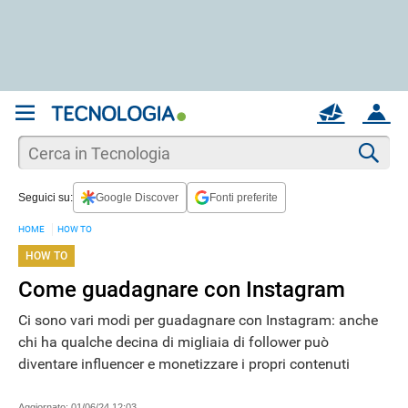
REGISTRATI
MAIL
ACCOUNT
Apri una nuova
MAIL
Cer
Seguici su:
Google Discover
Fonti preferite
AIUTO
HOME
HOW TO
HOW TO
Come guadagnare con Instagram
Ci sono vari modi per guadagnare con Instagram: anche
chi ha qualche decina di migliaia di follower può
diventare influencer e monetizzare i propri contenuti
Aggiornato:
01/06/24 12:03