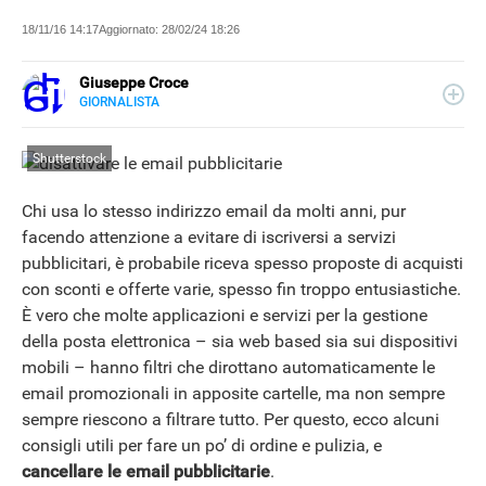
18/11/16 14:17
Aggiornato:
28/02/24 18:26
Giuseppe Croce
GIORNALISTA
LINKEDIN
Peppe Croce, giornalista dal 2008, si occupa di device
elettronici e nuove tecnologie applicate al mondo
Shutterstock
automotive. È entrato in Libero Tecnologia nel 2018.
Chi usa lo stesso indirizzo email da molti anni, pur
facendo attenzione a evitare di iscriversi a servizi
pubblicitari, è probabile riceva spesso proposte di acquisti
con sconti e offerte varie, spesso fin troppo entusiastiche.
È vero che molte applicazioni e servizi per la gestione
della posta elettronica – sia web based sia sui dispositivi
mobili – hanno filtri che dirottano automaticamente le
email promozionali in apposite cartelle, ma non sempre
sempre riescono a filtrare tutto. Per questo, ecco alcuni
consigli utili per fare un po’ di ordine e pulizia, e
cancellare le email pubblicitarie
.
NEWS