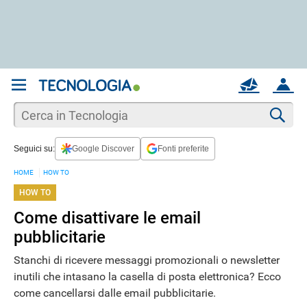
REGISTRATI
MAIL
ACCOUNT
Apri una nuova
MAIL
Cer
Seguici su:
Google Discover
Fonti preferite
AIUTO
HOME
HOW TO
HOW TO
Come disattivare le email
pubblicitarie
Stanchi di ricevere messaggi promozionali o newsletter
inutili che intasano la casella di posta elettronica? Ecco
come cancellarsi dalle email pubblicitarie.