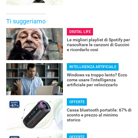
Ti suggeriamo
DIGITAL LIFE
Le migliori playlist di Spotify per
riascoltare le canzoni di Guccini
e ricordarlo così
INTELLIGENZA ARTIFICIALE
Windows va troppo lento? Ecco
come usare l'intelligenza
artificiale per velocizzarlo
OFFERTE
Cassa bluetooth portatile: 67% di
sconto e prezzo al minimo
storico
OFFERTE