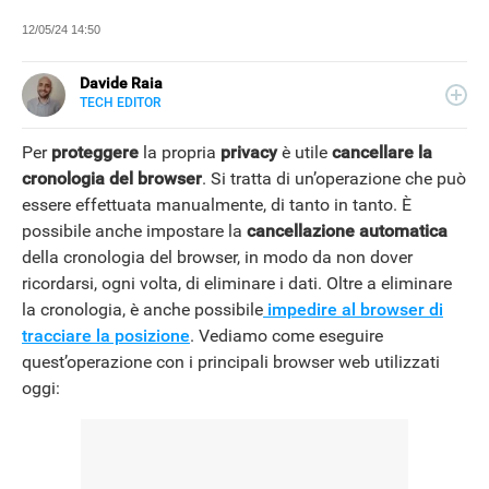
12/05/24 14:50
Davide Raia
TECH EDITOR
LINKEDIN
Editor e copywriter, ha collaborato con importanti realtà
editoriali italiane e si occupa principalmente di tecnologia,
Per
proteggere
la propria
privacy
è utile
cancellare la
in tutte le sue forme. Appassionato di viaggi, vive tra
cronologia del browser
. Si tratta di un’operazione che può
Napoli e la Grecia.
essere effettuata manualmente, di tanto in tanto. È
NEWS
possibile anche impostare la
cancellazione automatica
della cronologia del browser, in modo da non dover
ricordarsi, ogni volta, di eliminare i dati. Oltre a eliminare
la cronologia, è anche possibile
impedire al browser di
tracciare la posizione
. Vediamo come eseguire
quest’operazione con i principali browser web utilizzati
oggi: