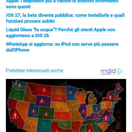
Apple: i dispositivi più a rischio di attacchi informatici
sono questi
IOS 27, la beta diventa pubblica: come installarla e quali
funzioni provare subito
Liquid Glass "fa acqua"? Perché gli utenti Apple non
aggiornano a iOS 26
WhatsApp si aggiorna: su iPad non serve più passare
dall’iPhone