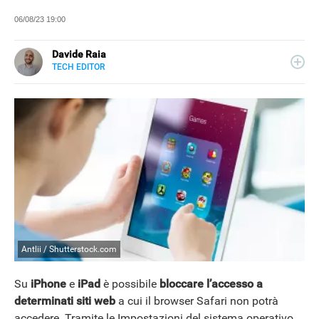
06/08/23 19:00
Davide Raia
TECH EDITOR
LINKEDIN
Editor e copywriter, ha collaborato con importanti realtà
editoriali italiane e si occupa principalmente di tecnologia,
in tutte le sue forme. Appassionato di viaggi, vive tra
Napoli e la Grecia.
Antlii / Shutterstock.com
Su
iPhone
e
iPad
è possibile
bloccare l’accesso a
determinati siti web
a cui il browser Safari non potrà
accedere. Tramite le Impostazioni del sistema operativo,