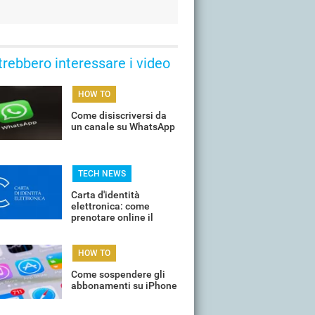
trebbero interessare i video
HOW TO
Come disiscriversi da
un canale su WhatsApp
TECH NEWS
Carta d'identità
elettronica: come
prenotare online il
proprio appuntamento
per il rinnovo
HOW TO
Come sospendere gli
abbonamenti su iPhone