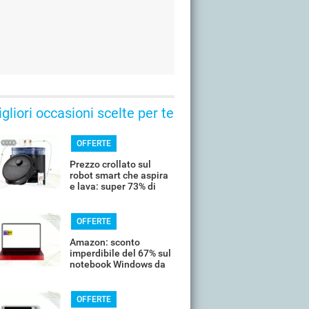
gliori occasioni scelte per te
OFFERTE
Prezzo crollato sul
robot smart che aspira
e lava: super 73% di
sconto
OFFERTE
Amazon: sconto
imperdibile del 67% sul
notebook Windows da
14’’
OFFERTE