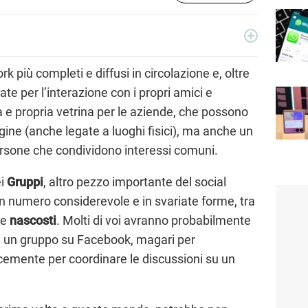
, si occupa di device elettronici e nuove tecnologie applicate
in Libero Tecnologia nel 2018.
k più completi e diffusi in circolazione e, oltre
te per l’interazione con i propri amici e
 e propria vetrina per le aziende, che possono
gine (anche legate a luoghi fisici), ma anche un
ersone che condividono interessi comuni.
ei
Gruppi
, altro pezzo importante del social
n numero considerevole e in svariate forme, tra
e
nascosti
. Molti di voi avranno probabilmente
e) un gruppo su Facebook, magari per
emente per coordinare le discussioni su un