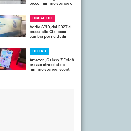
picco: minimo storico e
sconti all'80%
DIGITAL LIFE
Addio SPID, dal 2027 si
passa alla Cie: cosa
cambia per i cittadini
OFFERTE
Amazon, Galaxy Z Fold8
prezzo stracciato e
minimo storico: sconti
all'85%