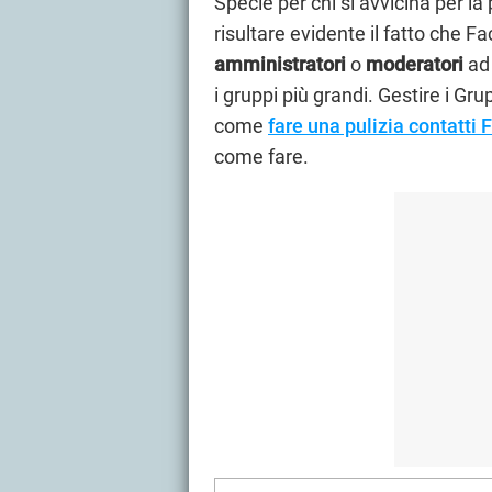
Specie per chi si avvicina per l
risultare evidente il fatto che 
amministratori
o
moderatori
ad 
i gruppi più grandi. Gestire i 
come
fare una pulizia contatti
come fare.