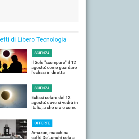
 letti di Libero Tecnologia
SCIENZA
Il Sole "scompare" il 12
agosto: come guardare
l'eclissi in diretta
streaming dall'Italia
SCIENZA
Eclissi solare del 12
agosto: dove si vedrà in
Italia, a che ora e come
guardarla senza rischi
OFFERTE
Amazon, macchina
caffè De'Longhi cola a