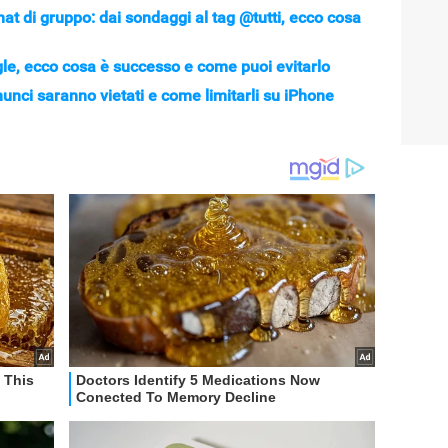
t di gruppo: dai sondaggi al tag @tutti, ecco cosa
gle, ecco cosa è successo e come puoi evitarlo
unci saranno vietati e come limitarli su iPhone