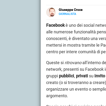
Giuseppe Croce
GIORNALISTA
LINKEDIN
Peppe Croce, giornalista dal 2008
al mondo automotive. È entrato 
Facebook
è uno dei social networ
alle numerose funzionalità pensa
conoscenti, è diventato una vera
mettersi in mostra tramite le Pa
centro per intere comunità di p
Queste si
ritrovano
all’interno d
network, presenti su Facebook i
gruppi
pubblici
,
privati
su
invito
creato (o si troveranno a crear
organizzare un evento o semplic
argomento.