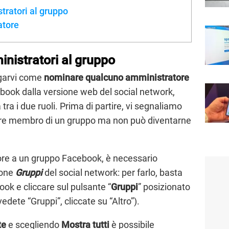
ratori al gruppo
atore
istratori al gruppo
egarvi come
nominare qualcuno amministratore
book dalla versione web del social network,
 tra i due ruoli. Prima di partire, vi segnaliamo
re membro di un gruppo ma non può diventarne
re a un gruppo Facebook, è necessario
ione
Gruppi
del social network: per farlo, basta
book e cliccare sul pulsante “
Gruppi
” posizionato
edete “Gruppi”, cliccate su “Altro”).
te
e scegliendo
Mostra tutti
è possibile