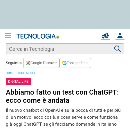
REGISTRATI
MAIL
ACCOUNT
Apri una nuova
MAIL
Cer
Seguici su:
Google Discover
Fonti preferite
AIUTO
HOME
DIGITAL LIFE
DIGITAL LIFE
Abbiamo fatto un test con ChatGPT:
ecco come è andata
Il nuovo chatbot di OpenAI è sulla bocca di tutti e per più
di un motivo: ecco cos'è, a cosa serve e come funziona
già oggi ChatGPT se gli facciamo domande in italiano