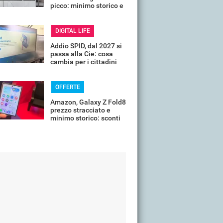
picco: minimo storico e
sconti all'80%
DIGITAL LIFE
Addio SPID, dal 2027 si
passa alla Cie: cosa
cambia per i cittadini
OFFERTE
Amazon, Galaxy Z Fold8
prezzo stracciato e
minimo storico: sconti
all'85%