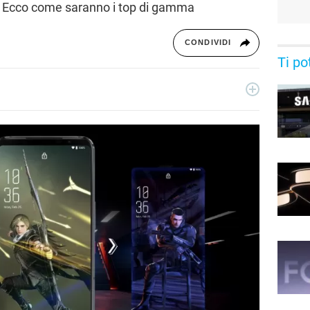
 Ecco come saranno i top di gamma
CONDIVIDI
Ti po
ecnologia a 360°: novità e tendenze dal mondo tech,
per un pubblico di principianti e di esperti, di utenti privati, di
i nostri articoli sul mondo Android e Apple, app e social,
rable, domotica e gadget.