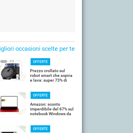
gliori occasioni scelte per te
OFFERTE
Prezzo crollato sul
robot smart che aspira
e lava: super 73% di
sconto
OFFERTE
Amazon: sconto
imperdibile del 67% sul
notebook Windows da
14’’
OFFERTE