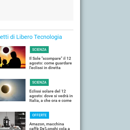
 letti di Libero Tecnologia
SCIENZA
Il Sole "scompare" il 12
agosto: come guardare
l'eclissi in diretta
streaming dall'Italia
SCIENZA
Eclissi solare del 12
agosto: dove si vedrà in
Italia, a che ora e come
guardarla senza rischi
OFFERTE
Amazon, macchina
caffè De'Longhi cola a