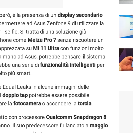
 però, è la presenza di un
display secondario
rmettere ad Asus Zenfone 9 di utilizzare la
 selfie. Si tratta di una soluzione già
tphone come
Meizu Pro 7
senza riscuotere un
iapprezzata su
Mi 11 Ultra
con funzioni molto
na mano ad Asus, potrebbe pensarci il sistema
rebbe una serie di
funzionalità intelligenti
per
lto più smart.
 Equal Leaks in alcune immagini delle
il
doppio tap
potrebbe essere possibile
vare la
fotocamera
o accendere la
torcia
.
utto con processore
Qualcomm Snapdragon 8
nno. Il suo predecessore fu lanciato a
maggio