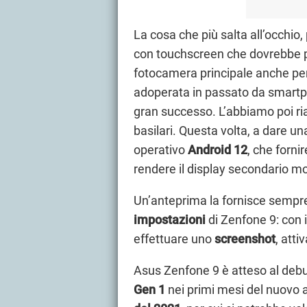
La cosa che più salta all’occhio,
con touchscreen che dovrebbe pe
fotocamera principale anche per i
adoperata in passato da smar
gran successo. L’abbiamo poi r
basilari. Questa volta, a dare u
operativo
Android 12
, che forni
rendere il display secondario mo
Un’anteprima la fornisce sempre
impostazioni
di Zenfone 9: con 
effettuare uno
screenshot
, atti
Asus Zenfone 9 è atteso al deb
Gen 1
nei primi mesi del nuovo a