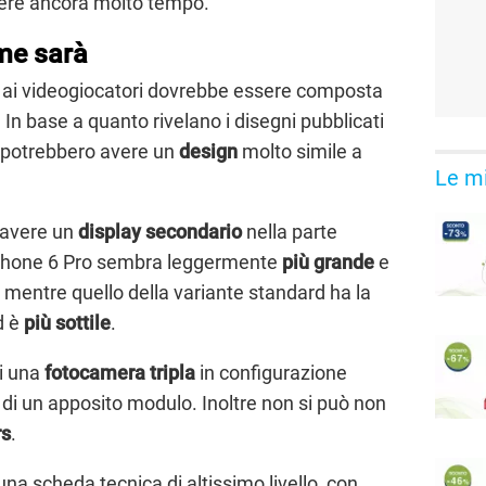
olere ancora molto tempo.
me sarà
a ai videogiocatori dovrebbe essere composta
 In base a quanto rivelano i disegni pubblicati
i potrebbero avere un
design
molto simile a
Le mi
 avere un
display secondario
nella parte
 Phone 6 Pro sembra leggermente
più grande
e
, mentre quello della variante standard ha la
d è
più sottile
.
i una
fotocamera tripla
in configurazione
o di un apposito modulo. Inoltre non si può non
rs
.
a scheda tecnica di altissimo livello, con