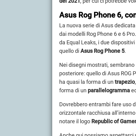
del 2021
, per cui ci potrebbe v
Asus Rog Phone 6, co
La nuova serie di Asus dedicat
dai modelli Rog Phone 6 e 6 Pro.
da Equal Leaks, i due dispositiv
quello di
Asus Rog Phone 5
.
Nei disegni mostrati, sembrano
posteriore: quello di Asus ROG
ha quasi la forma di un
trapezio
forma di un
parallelogramma
e
Dovrebbero entrambi fare uso d
orizzontale racchiusa all’intern
notare il logo
Republic of Game
Anche qui possiamo aspettarci un