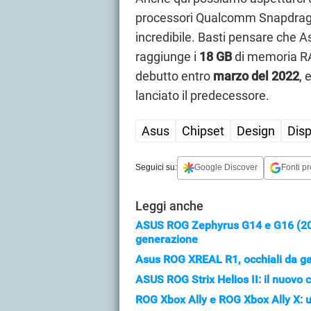
processori Qualcomm Snapdrago
incredibile. Basti pensare che 
raggiunge i
18 GB
di memoria RA
debutto entro
marzo del 2022
, 
lanciato il predecessore.
Asus
Chipset
Design
Disp
Seguici su:
Google Discover
Fonti pr
Leggi anche
ASUS ROG Zephyrus G14 e G16 (2026
generazione
Asus ROG XREAL R1, occhiali da gam
ASUS ROG Strix Helios II: il nuov
ROG Xbox Ally e ROG Xbox Ally X: us