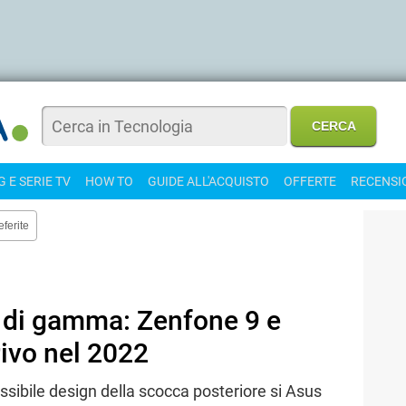
 E SERIE TV
HOW TO
GUIDE ALL'ACQUISTO
OFFERTE
RECENSI
eferite
p di gamma: Zenfone 9 e
ivo nel 2022
ossibile design della scocca posteriore si Asus