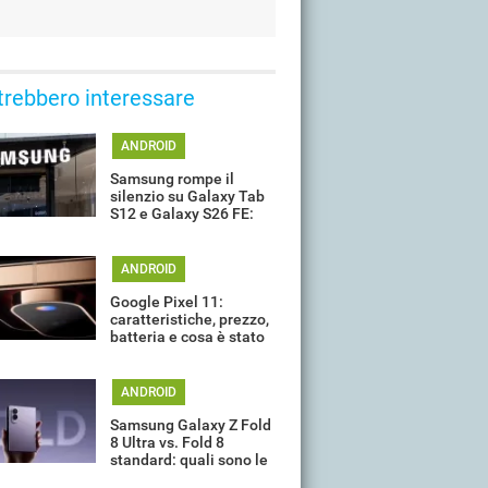
trebbero interessare
ANDROID
Samsung rompe il
silenzio su Galaxy Tab
S12 e Galaxy S26 FE:
quando potrebbero
arrivare
ANDROID
Google Pixel 11:
caratteristiche, prezzo,
batteria e cosa è stato
davvero confermato ad
oggi
ANDROID
Samsung Galaxy Z Fold
8 Ultra vs. Fold 8
standard: quali sono le
differenze?