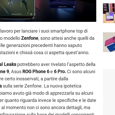
avoro per lanciare i suoi smartphone top di
vo modello
Zenfone
, sono attesi anche quelli da
elle generazioni precedenti hanno saputo
restazioni e chissà cosa ci aspetta quest’anno.
al Leaks
potrebbero aver rivelato l’aspetto della
ne 9
, Asus
ROG Phone 6
e
6 Pro.
Ci sono alcuni
 certo inosservati, a partire dalla
a
sulla serie Zenfone. La nuova ipotetica
biamo avuto già modo di apprezzarla su alcuni
er quanto riguarda invece le specifiche e le date
s, al momento non ci sono ancora dettagli, ma
figurazione sulla base dei modelli concorrenti.