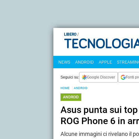
LIBERO
NEWS
ANDROID
APPLE
STREAMING
Seguici su:
Google Discover
Fonti pr
HOME
ANDROID
ANDROID
Asus punta sui to
ROG Phone 6 in arr
Alcune immagini ci rivelano il p