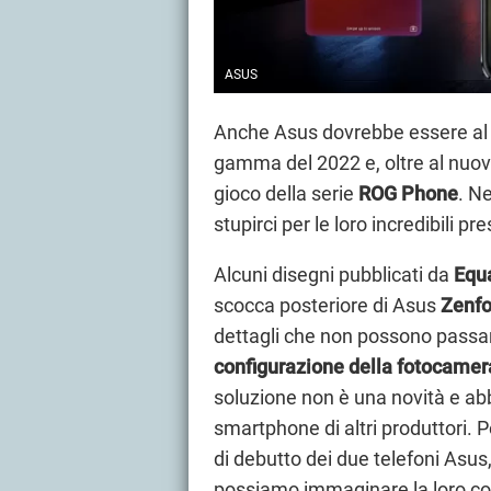
ASUS
Anche Asus dovrebbe essere al l
gamma del 2022 e, oltre al nuo
gioco della serie
ROG Phone
. N
stupirci per le loro incredibili p
Alcuni disegni pubblicati da
Equ
scocca posteriore di Asus
Zenfo
dettagli che non possono passare
configurazione della fotocamer
soluzione non è una novità e ab
smartphone di altri produttori. P
di debutto dei due telefoni Asu
possiamo immaginare la loro con