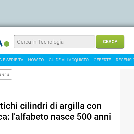
 E SERIE TV
HOW TO
GUIDE ALL'ACQUISTO
OFFERTE
RECENSI
eferite
tichi cilindri di argilla con
ca: l'alfabeto nasce 500 anni