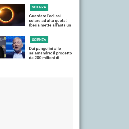
(quasi) tutta Italia
SCIENZA
Guardare l'eclissi
solare ad alta quota:
Iberia mette all'asta un
volo speciale
SCIENZA
Dai pangolini alle
salamandre: il progetto
da 200 milioni di
DiCaprio e Bezos per la
fauna selvatica