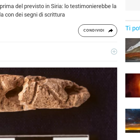
prima del previsto in Siria: lo testimonierebbe la
lla con dei segni di scrittura
Ti po
CONDIVIDI
rcatrice di notizie, ha collaborato con blog e siti news a tema
ccupa della sezione Scienza Pop. La sua passione più grande?