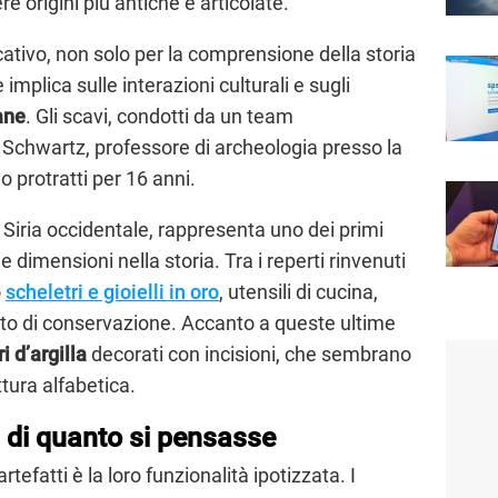
 origini più antiche e articolate.
ficativo, non solo per la comprensione della storia
implica sulle interazioni culturali e sugli
ane
. Gli scavi, condotti da un team
 Schwartz, professore di archeologia presso la
 protratti per 16 anni.
 Siria occidentale, rappresenta uno dei primi
dimensioni nella storia. Tra i reperti rinvenuti
o
scheletri e gioielli in oro
, utensili di cucina,
ato di conservazione. Accanto a queste ultime
i d’argilla
decorati con incisioni, che sembrano
tura alfabetica.
a di quanto si pensasse
tefatti è la loro funzionalità ipotizzata. I