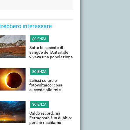
trebbero interessare
SCIENZA
Sotto le cascate di
sangue dell'Antartide
viveva una popolazione
abituata al clima
estremo
SCIENZA
Eclissi solare e
fotovoltaico: cosa
succede alla rete
elettrica quando il Sole
si "spegne"?
SCIENZA
Caldo record, ma
Ferragosto è in dubbio:
perché rischiamo
temporali violenti in