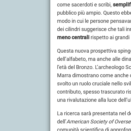
come sacerdoti e scribi,
semplifi
pubblico più ampio. Questo ebbe 
modo in cui le persone pensava
dei cilindri suggerisce che tali 
meno centrali
rispetto ai grand
Questa nuova prospettiva spinge g
dell’alfabeto, ma anche alle din
l’età del Bronzo. L’archeologo S
Marra dimostrano come anche ce
svolto un ruolo cruciale nello svi
contributo, spesso trascurato ri
una rivalutazione alla luce dell
La ricerca sarà presentata nel d
dell’
American Society of Overs
comunità scientifica di approfon