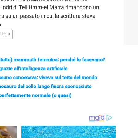
 cilindri di Tell Umm-el Marra rimangono un
a su un passato in cui la scrittura stava
o.
eferite
rattutto) mammuth femmina: perché lo facevano?
azie all'intelligenza artificiale
essuno conosceva: viveva sul tetto del mondo
nosauro dal collo lungo finora sconosciuto
 perfettamente normale (o quasi)