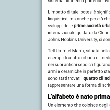
sistema alfabetico potrebbe avere
L’impatto di tale ipotesi è signi
linguistica, ma anche per ciò che 
sviluppi delle
prime società urb
internazionale guidato da Glenn
Johns Hopkins University, si sono
Tell Umm-el Marra, situata nella
esempi di centro urbano di medie 
nei suoi antichi sepolcri figuran
armi e ceramiche in perfetto st
sono stati trovati i
quattro cilindr
rappresentare una forma di scrit
L’alfabeto è nato prim
Un elemento che colpisce degli ar