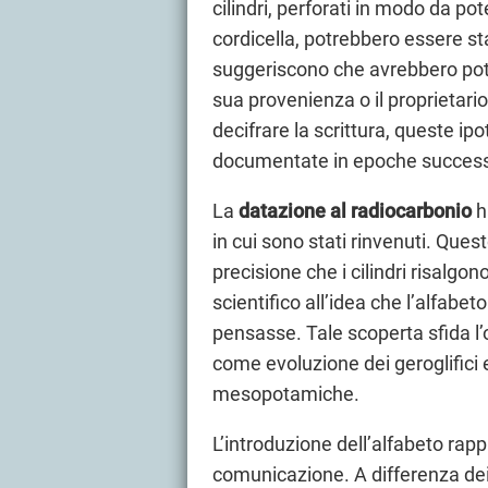
cilindri, perforati in modo da p
cordicella, potrebbero essere st
suggeriscono che avrebbero potut
sua provenienza o il proprietar
decifrare la scrittura, queste ip
documentate in epoche success
La
datazione al radiocarbonio
h
in cui sono stati rinvenuti. Qu
precisione che i cilindri risalgon
scientifico all’idea che l’alfabe
pensasse. Tale scoperta sfida l
come evoluzione dei geroglifici e
mesopotamiche.
L’introduzione dell’alfabeto rap
comunicazione. A differenza dei s