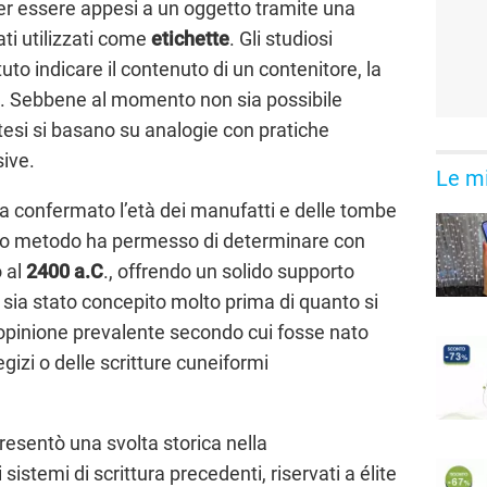
oter essere appesi a un oggetto tramite una
ati utilizzati come
etichette
. Gli studiosi
o indicare il contenuto di un contenitore, la
io. Sebbene al momento non sia possibile
otesi si basano su analogie con pratiche
ive.
Le mi
a confermato l’età dei manufatti e delle tombe
esto metodo ha permesso di determinare con
o al
2400 a.C
., offrendo un solido supporto
to sia stato concepito molto prima di quanto si
’opinione prevalente secondo cui fosse nato
gizi o delle scritture cuneiformi
presentò una svolta storica nella
istemi di scrittura precedenti, riservati a élite