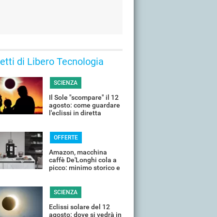
 letti di Libero Tecnologia
SCIENZA
Il Sole "scompare" il 12
agosto: come guardare
l'eclissi in diretta
streaming dall'Italia
OFFERTE
Amazon, macchina
caffè De'Longhi cola a
picco: minimo storico e
sconti all'80%
SCIENZA
Eclissi solare del 12
agosto: dove si vedrà in