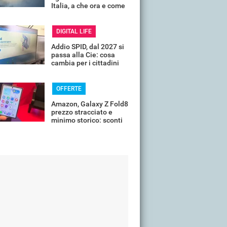
Italia, a che ora e come
guardarla senza rischi
DIGITAL LIFE
Addio SPID, dal 2027 si
passa alla Cie: cosa
cambia per i cittadini
OFFERTE
Amazon, Galaxy Z Fold8
prezzo stracciato e
minimo storico: sconti
all'85%