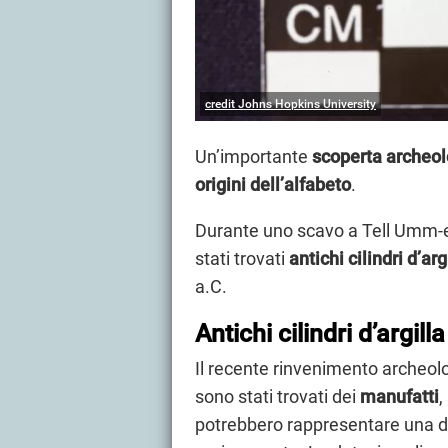
credit Johns Hopkins University
Un’importante
scoperta archeol
origini dell’alfabeto
.
Durante uno scavo a Tell Umm-el
stati trovati
antichi cilindri d’arg
a.C.
Antichi cilindri d’argill
Il recente rinvenimento archeolo
sono stati trovati dei
manufatti
,
potrebbero rappresentare una d