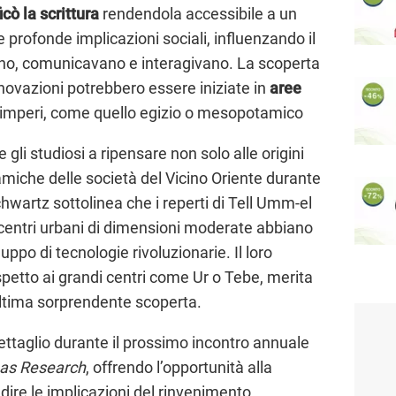
cò la scrittura
rendendola accessibile a un
profonde implicazioni sociali, influenzando il
no, comunicavano e interagivano. La scoperta
innovazioni potrebbero essere iniziate in
aree
i imperi, come quello egizio o mesopotamico
li studiosi a ripensare non solo alle origini
amiche delle società del Vicino Oriente durante
chwartz sottolinea che i reperti di Tell Umm-el
ntri urbani di dimensioni moderate abbiano
luppo di tecnologie rivoluzionarie. Il loro
spetto ai grandi centri come Ur o Tebe, merita
’ultima sorprendente scoperta.
ettaglio durante il prossimo incontro annuale
eas Research
, offrendo l’opportunità alla
dire le implicazioni del rinvenimento