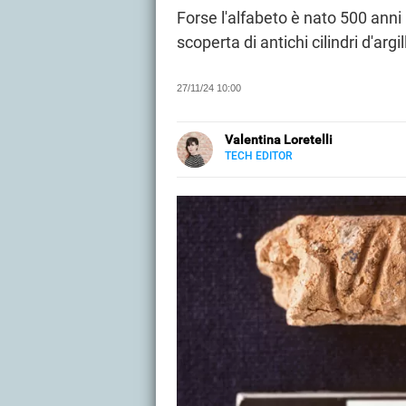
Forse l'alfabeto è nato 500 anni 
scoperta di antichi cilindri d'argi
27/11/24 10:00
Valentina Loretelli
TECH EDITOR
E-
Web content writer e curiosa rice
MAIL
tech, per Libero Tecnologia si o
SITO
La fotografia.