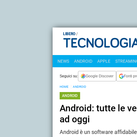
LIBERO
NEWS
ANDROID
APPLE
STREAMING
Seguici su:
Google Discover
Fonti pr
HOME
ANDROID
ANDROID
Android: tutte le v
ad oggi
Android è un software affidabil