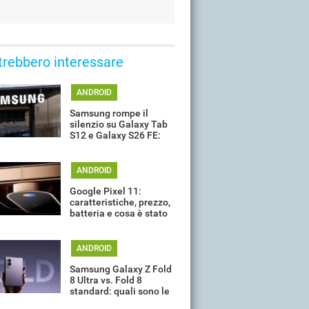
trebbero interessare
ANDROID
Samsung rompe il
silenzio su Galaxy Tab
S12 e Galaxy S26 FE:
quando potrebbero
arrivare
ANDROID
Google Pixel 11:
caratteristiche, prezzo,
batteria e cosa è stato
davvero confermato ad
oggi
ANDROID
Samsung Galaxy Z Fold
8 Ultra vs. Fold 8
standard: quali sono le
differenze?