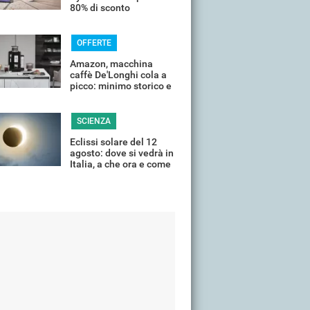
80% di sconto
OFFERTE
Amazon, macchina
caffè De'Longhi cola a
picco: minimo storico e
sconti all'80%
SCIENZA
Eclissi solare del 12
agosto: dove si vedrà in
Italia, a che ora e come
guardarla senza rischi