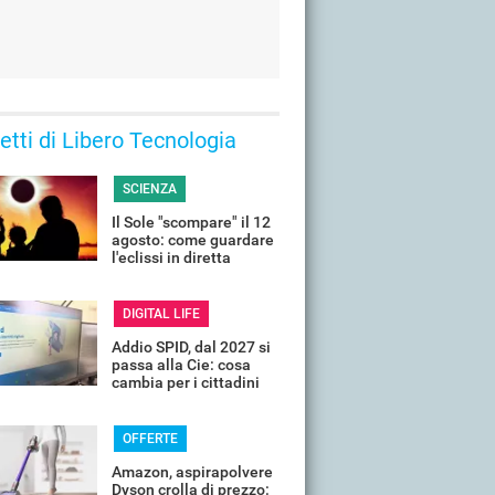
 letti di Libero Tecnologia
SCIENZA
Il Sole "scompare" il 12
agosto: come guardare
l'eclissi in diretta
streaming dall'Italia
DIGITAL LIFE
Addio SPID, dal 2027 si
passa alla Cie: cosa
cambia per i cittadini
OFFERTE
Amazon, aspirapolvere
Dyson crolla di prezzo: