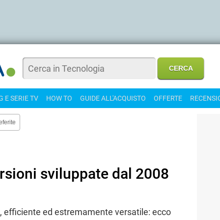
 E SERIE TV
HOW TO
GUIDE ALL'ACQUISTO
OFFERTE
RECENSI
eferite
ersioni sviluppate dal 2008
e, efficiente ed estremamente versatile: ecco