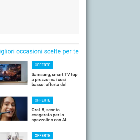
gliori occasioni scelte per te
OFFERTE
Samsung, smart TV top
a prezzo mai così
basso: offerta del
giorno
OFFERTE
Oral-B, sconto
esagerato per lo
spazzolino con AI:
costa pochissimo
OFFERTE