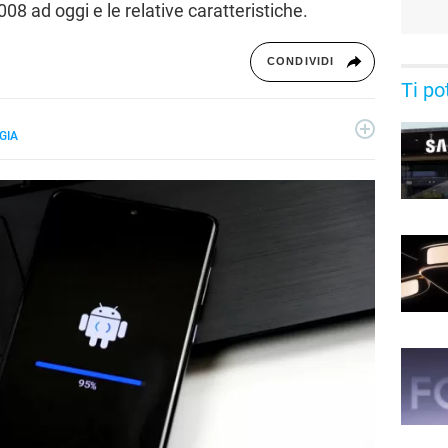
008 ad oggi e le relative caratteristiche.
CONDIVIDI
Ti po
GIA
rive sul web e sulla carta stampata dal 2005. Specializzato in
tura, ha collaborato con diverse testate nazionali e
ra con Libero Tecnologia.