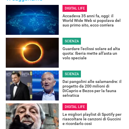
DIGITAL LIFE
Accadeva 35 anni fa, oggi: il
World Wide Web si popolava del
suo primo sito, ecco com'era
SCIENZA
Guardare l'eclissi solare ad alta
quota: Iberia mette all'asta un
volo speciale
SCIENZA
Dai pangolini alle salamandre: il
progetto da 200 milioni di
RECENSIONI
DiCaprio e Bezos per la fauna
selvatica
DIGITAL LIFE
Le migliori playlist di Spotify per
riascoltare le canzoni di Guccini
e ricordarlo così