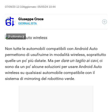
07/09/20 12:10
Aggiornato:
05/05/24 10:44
Giuseppe Croce
GIORNALISTA
LINKEDIN
Peppe Croce, giornalista dal 2008, si occupa di device
elettronici e nuove tecnologie applicate al mondo
Shutterstock
automotive. È entrato in Libero Tecnologia nel 2018.
Non tutte le automobili compatibili con Android Auto
permettono di usufruirne in modalità wireless, soprattutto
quelle un po’ più datate. Ma per
dare un taglio ai cavi
, ci
sono da un po’ alcune soluzioni per usare Android Auto
wireless su qualsiasi automobile compatibile con il
sistema di mirroring del robottino verde.