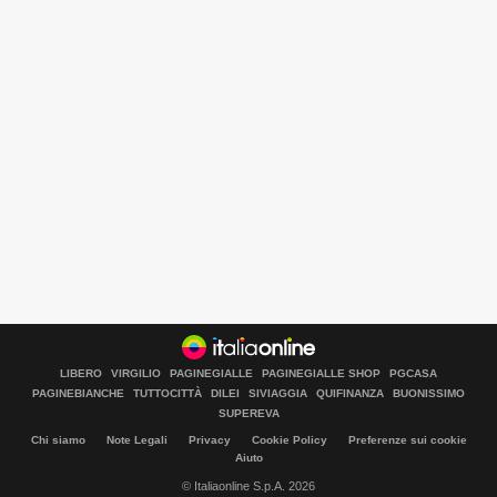
LIBERO
VIRGILIO
PAGINEGIALLE
PAGINEGIALLE SHOP
PGCASA
PAGINEBIANCHE
TUTTOCITTÀ
DILEI
SIVIAGGIA
QUIFINANZA
BUONISSIMO
SUPEREVA
Chi siamo
Note Legali
Privacy
Cookie Policy
Preferenze sui cookie
Aiuto
© Italiaonline S.p.A. 2026