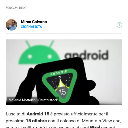
30/09/24 15:00
Mirco Calvano
GIORNALISTA
LINKEDIN
Attivo nel mondo dell’editoria sin dal 2011, giornalista dal
2019, ha lavorato per il web e per la carta stampata
occupandosi di musica, cultura, lifestyle e tecnologia.
Mojahid Mottakin - Shutterstock
L’uscita di
Android
15
è prevista ufficialmente per il
prossimo
15
ottobre
con il colosso di Mountain View che,
come al solito, darà la precedenza ai suoi
Pixel
per poi