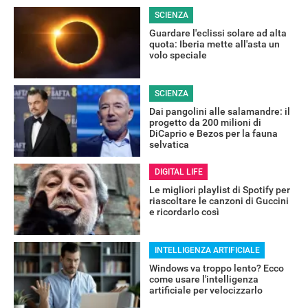
SCIENZA
Guardare l'eclissi solare ad alta
quota: Iberia mette all'asta un
volo speciale
SCIENZA
Dai pangolini alle salamandre: il
progetto da 200 milioni di
DiCaprio e Bezos per la fauna
selvatica
DIGITAL LIFE
Le migliori playlist di Spotify per
riascoltare le canzoni di Guccini
e ricordarlo così
INTELLIGENZA ARTIFICIALE
Windows va troppo lento? Ecco
come usare l'intelligenza
artificiale per velocizzarlo