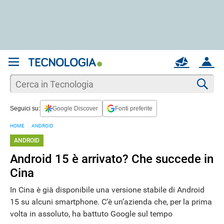
REGISTRATI
MAIL
ACCOUNT
Apri una nuova
MAIL
Cer
Seguici su:
Google Discover
Fonti preferite
AIUTO
HOME
ANDROID
ANDROID
Android 15 è arrivato? Che succede in
Cina
In Cina è già disponibile una versione stabile di Android
15 su alcuni smartphone. C’è un’azienda che, per la prima
volta in assoluto, ha battuto Google sul tempo