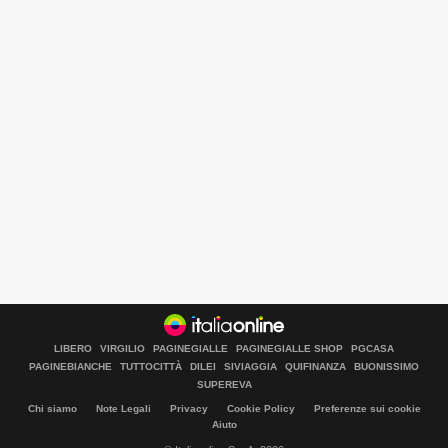
LIBERO
VIRGILIO
PAGINEGIALLE
PAGINEGIALLE SHOP
PGCASA
PAGINEBIANCHE
TUTTOCITTÀ
DILEI
SIVIAGGIA
QUIFINANZA
BUONISSIMO
SUPEREVA
Chi siamo
Note Legali
Privacy
Cookie Policy
Preferenze sui cookie
Aiuto