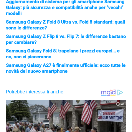
Aggiornamento di sistema per gli smartphone Samsung
Galaxy: più sicurezza e compatibilità anche per "vecchi"
modelli
Samsung Galaxy Z Fold 8 Ultra vs. Fold 8 standard: quali
sono le differenze?
Samsung Galaxy Z Flip 8 vs. Flip 7: le differenze bastano
per cambiare?
Samsung Galaxy Fold 8: trapelano i prezzi europei... e
no, non vi piaceranno
Samsung Galaxy A27 è finalmente ufficiale: ecco tutte le
novità del nuovo smartphone