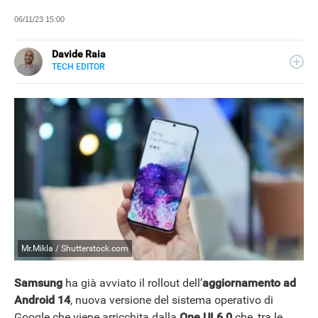
06/11/23 15:00
Davide Raia
TECH EDITOR
LINKEDIN
Editor e copywriter, ha collaborato con importanti realtà
editoriali italiane e si occupa principalmente di tecnologia,
in tutte le sue forme. Appassionato di viaggi, vive tra
Napoli e la Grecia.
Mr.Mikla / Shutterstock.com
Samsung
ha già avviato il rollout dell’
aggiornamento ad
Android 14
, nuova versione del sistema operativo di
Google che viene arricchita dalla
One UI 6.0
che, tra le