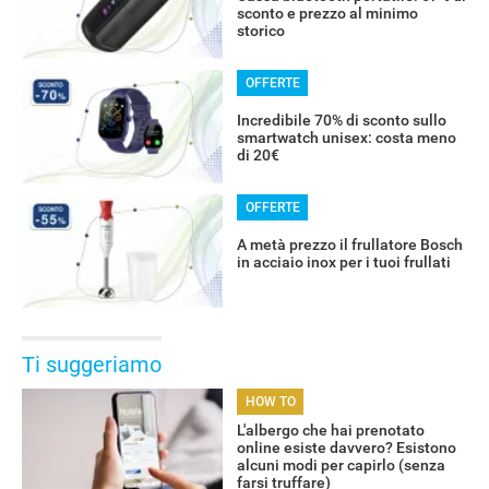
sconto e prezzo al minimo
storico
OFFERTE
Incredibile 70% di sconto sullo
smartwatch unisex: costa meno
di 20€
OFFERTE
A metà prezzo il frullatore Bosch
in acciaio inox per i tuoi frullati
Ti suggeriamo
HOW TO
L'albergo che hai prenotato
online esiste davvero? Esistono
alcuni modi per capirlo (senza
farsi truffare)