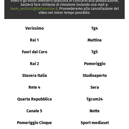
video o gli autori avessero qualcosa in contrario alla pubblicazione,
basterà fare richiesta di rimozione inviando una mail a:
team_verticali@italiaonline.it
. Provvederemo alla cancellazione del
video nel minor tempo possibile.
Verissimo
Tg4
Rai 1
Mattina
Fuori dal Coro
Tg5
Rai 2
Pomeriggio
Stasera Italia
Studioaperto
Rete 4
Sera
Quarta Repubblica
Tgcom24
Canale 5
Notte
Pomeriggio Cinque
Sport mediaset