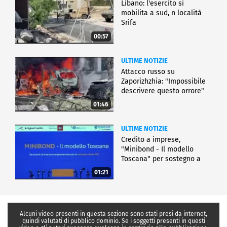
Libano: l'esercito si
mobilita a sud, n località
Srifa
00:57
ULTIME NOTIZIE
Attacco russo su
Zaporizhzhia: "Impossibile
descrivere questo orrore"
01:46
ULTIME NOTIZIE
Credito a imprese,
"Minibond - Il modello
Toscana" per sostegno a
Pmi
01:21
Alcuni video presenti in questa sezione sono stati presi da internet,
quindi valutati di pubblico dominio. Se i soggetti presenti in questi