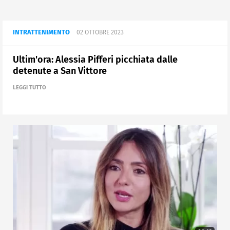
Quest'anno
Lifestyle
News
INTRATTENIMENTO
02 OTTOBRE 2023
Mode
Buono a sapersi
Ultim'ora: Alessia Pifferi picchiata dalle
Tecnologia
detenute a San Vittore