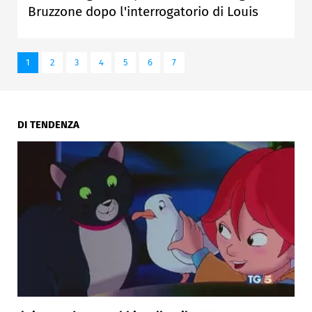
Bruzzone dopo l'interrogatorio di Louis
1
2
3
4
5
6
7
DI TENDENZA