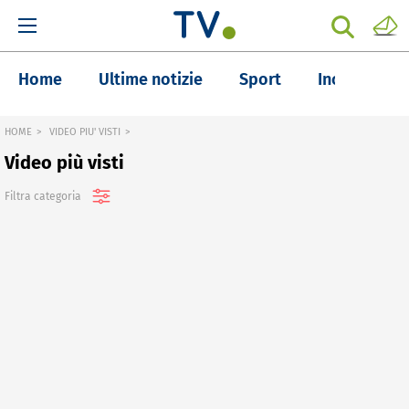
Home
Ultime notizie
Sport
Inchieste
HOME
VIDEO PIU' VISTI
Video più visti
Filtra categoria
Tutte
Ultime notizie
Qualsiasi
Notizie
Ultima ora
Sport
Oggi
Approfondimenti
Questa settimana
Inchieste
Questo mese
Intrattenimento