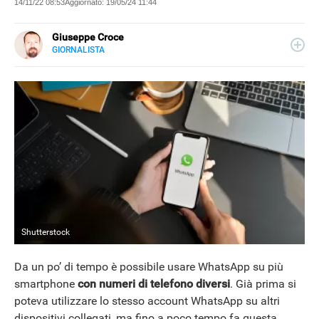
14/11/22 08:53
Aggiornato:
19/05/24 11:44
Giuseppe Croce
GIORNALISTA
LINKEDIN
Peppe Croce, giornalista dal 2008, si occupa di device
elettronici e nuove tecnologie applicate al mondo
automotive. È entrato in Libero Tecnologia nel 2018.
Shutterstock
Da un po’ di tempo è possibile usare WhatsApp su più
smartphone
con numeri di telefono diversi
. Già prima si
poteva utilizzare lo stesso account WhatsApp su altri
dispositivi collegati, ma fino a poco tempo fa questa