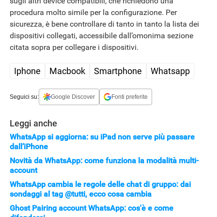
sugli altri device compatibili, che richiedono una
APPLE
procedura molto simile per la configurazione. Per
sicurezza, è bene controllare di tanto in tanto la lista dei
dispositivi collegati, accessibile dall’omonima sezione
citata sopra per collegare i dispositivi.
Iphone
Macbook
Smartphone
Whatsapp
Seguici su:
Google Discover
Fonti preferite
Leggi anche
WhatsApp si aggiorna: su iPad non serve più passare
dall’iPhone
Novità da WhatsApp: come funziona la modalità multi-
account
WhatsApp cambia le regole delle chat di gruppo: dai
sondaggi al tag @tutti, ecco cosa cambia
Ghost Pairing account WhatsApp: cos'è e come