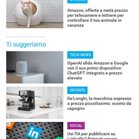
Amazon, offerte a metà prezzo
per telecamere e lettiere per
controllare il tuo animale in
vacanza
Ti suggeriamo
TECH NEWS
OpenAI sfida Amazon e Google
con il suo primo dispositivo:
ChatGPT integrato e prezzo
elevato
OFFERTE
De'Longhi, la macchina espresso
a prezzo piccolissimo: sconto da
capogiro
SOCIAL
Usi l'IA per pubblicare su
LinkedIn? Potresti essere