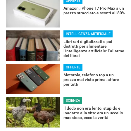
OFFERTE
Amazon, iPhone 17 Pro Max a un
RECENSIONI
prezzo stracciato e sconti all'80%
INTELLIGENZA ARTIFICIALE
Libri rari digitalizzati e poi
distrutti per alimentare
l'intelligenza artificiale: l'allarme
dei librai
OFFERTE
Motorola, telefono top a un
prezzo mai visto prima: affare
per tutti
SCIENZA
Il dodo non era lento, stupido e
inadatto alla vita: era un uccello
maestoso, ecco la verità