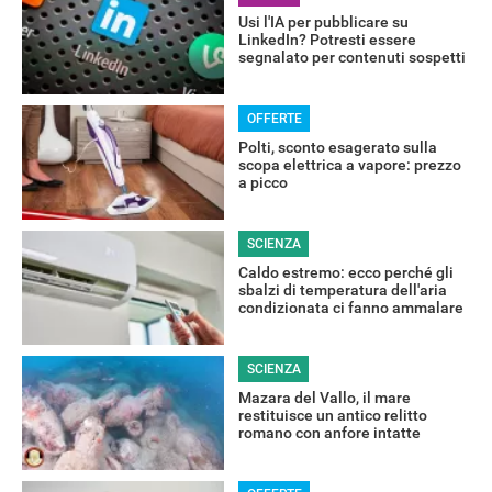
Usi l'IA per pubblicare su
LinkedIn? Potresti essere
segnalato per contenuti sospetti
OFFERTE
Polti, sconto esagerato sulla
scopa elettrica a vapore: prezzo
a picco
SCIENZA
Caldo estremo: ecco perché gli
sbalzi di temperatura dell'aria
condizionata ci fanno ammalare
SCIENZA
Mazara del Vallo, il mare
restituisce un antico relitto
romano con anfore intatte