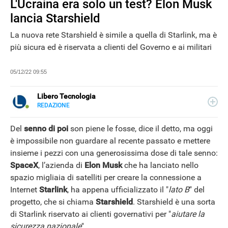
L'Ucraina era solo un test? Elon Musk
lancia Starshield
La nuova rete Starshield è simile a quella di Starlink, ma è
più sicura ed è riservata a clienti del Governo e ai militari
05/12/22 09:55
Libero Tecnologia
REDAZIONE
E-
Libero Tecnologia si occupa di tecnologia a 360°: novità e
MAIL
tendenze dal mondo tech, approfondimenti, guide e
Del
senno di poi
son piene le fosse, dice il detto, ma oggi
tutorial, per un pubblico di principianti e di esperti, di
è impossibile non guardare al recente passato e mettere
utenti privati, di PMI e professionisti. Qui trovate i nostri
insieme i pezzi con una generosissima dose di tale senno:
articoli sul mondo Android e Apple, app e social, audio e
video, smartphone e wearable, domotica e gadget.
SpaceX
, l’azienda di
Elon Musk
che ha lanciato nello
spazio migliaia di satelliti per creare la connessione a
NEWS
Internet
Starlink
, ha appena ufficializzato il "
lato B
" del
progetto, che si chiama
Starshield
. Starshield è una sorta
di Starlink riservato ai clienti governativi per "
aiutare la
sicurezza nazionale
".