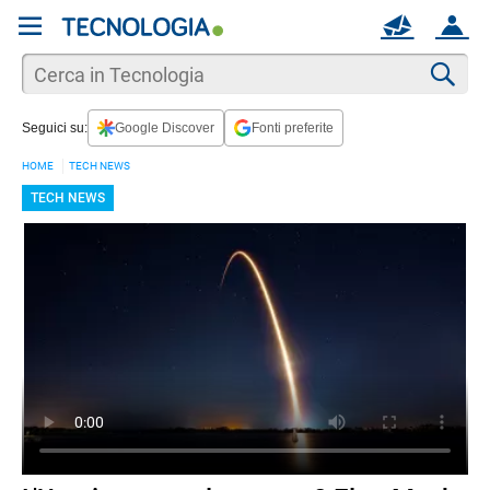
REGISTRATI
MAIL
ACCOUNT
Apri una nuova
MAIL
Cer
Seguici su:
Google Discover
Fonti preferite
AIUTO
HOME
TECH NEWS
TECH NEWS