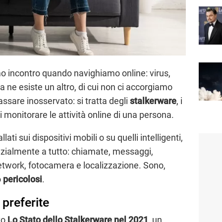
amo incontro quando navighiamo online: virus,
Ma ne esiste un altro, di cui non ci accorgiamo
ssare inosservato: si tratta degli
stalkerware
, i
monitorare le attività online di una persona.
i sui dispositivi mobili o su quelli intelligenti,
zialmente a tutto: chiamate, messaggi,
network, fotocamera e localizzazione. Sono,
o
pericolosi
.
e preferite
to
Lo Stato dello Stalkerware nel 2021
, un