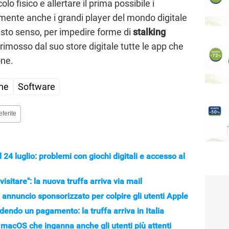
lo fisico e allertare il prima possibile i
emente anche i grandi player del mondo digitale
sto senso, per impedire forme di
stalking
rimosso dal suo store digitale tutte le app che
one.
ne
Software
eferite
24 luglio: problemi con giochi digitali e accesso al
visitare": la nuova truffa arriva via mail
annuncio sponsorizzato per colpire gli utenti Apple
dendo un pagamento: la truffa arriva in Italia
macOS che inganna anche gli utenti più attenti