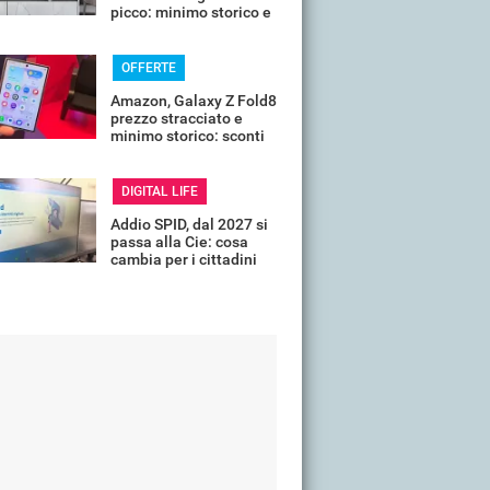
picco: minimo storico e
sconti all'80%
OFFERTE
Amazon, Galaxy Z Fold8
prezzo stracciato e
minimo storico: sconti
all'85%
DIGITAL LIFE
Addio SPID, dal 2027 si
passa alla Cie: cosa
cambia per i cittadini