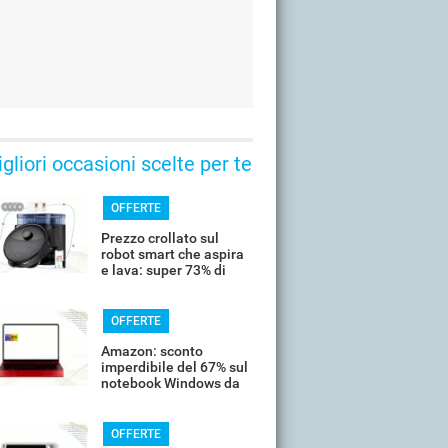
gliori occasioni scelte per te
OFFERTE
Prezzo crollato sul
robot smart che aspira
e lava: super 73% di
sconto
OFFERTE
Amazon: sconto
imperdibile del 67% sul
notebook Windows da
14’’
OFFERTE