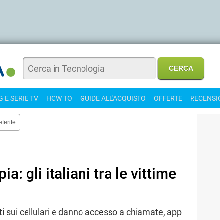
 E SERIE TV
HOW TO
GUIDE ALL'ACQUISTO
OFFERTE
RECENSI
eferite
ia: gli italiani tra le vittime
ti sui cellulari e danno accesso a chiamate, app