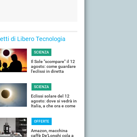
 letti di Libero Tecnologia
SCIENZA
Il Sole "scompare" il 12
agosto: come guardare
l'eclissi in diretta
streaming dall'Italia
SCIENZA
Eclissi solare del 12
agosto: dove si vedrà in
Italia, a che ora e come
guardarla senza rischi
OFFERTE
Amazon, macchina
caffè De'Longhi cola a