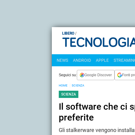
LIBERO
NEWS
ANDROID
APPLE
STREAMING
Seguici su:
Google Discover
Fonti pr
HOME
SCIENZA
SCIENZA
Il software che ci sp
preferite
Gli stalkerware vengono installa