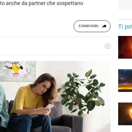
ato anche da partner che sospettano
Ti po
CONDIVIDI
ecnologia a 360°: novità e tendenze dal mondo tech,
per un pubblico di principianti e di esperti, di utenti privati, di
i nostri articoli sul mondo Android e Apple, app e social,
rable, domotica e gadget.