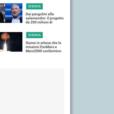
SCIENZA
Dai pangolini alle
salamandre: il progetto
da 200 milioni di
DiCaprio e Bezos per la
fauna selvatica
SCIENZA
Siamo in attesa che le
missioni ExoMars e
Mars2000 confermino
la presenza di vita su
Marte