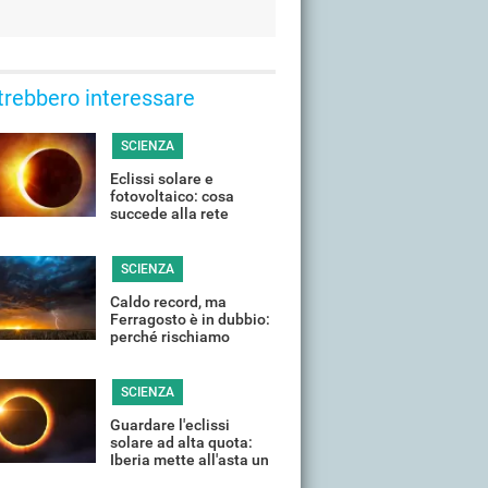
trebbero interessare
SCIENZA
Eclissi solare e
fotovoltaico: cosa
succede alla rete
elettrica quando il Sole
si "spegne"?
SCIENZA
Caldo record, ma
Ferragosto è in dubbio:
perché rischiamo
temporali violenti in
(quasi) tutta Italia
SCIENZA
Guardare l'eclissi
solare ad alta quota:
Iberia mette all'asta un
volo speciale