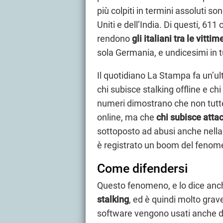
più colpiti in termini assoluti son
Uniti e dell’India. Di questi, 61
rendono
gli italiani tra le
vittime
sola Germania, e undicesimi in t
Il quotidiano La Stampa fa un’ult
chi subisce stalking offline e ch
numeri dimostrano che non tutte
online, ma che
chi subisce attac
sottoposto ad abusi anche nella v
è registrato un boom del fenom
Come difendersi
Questo fenomeno, e lo dice anche
stalking
, ed è quindi molto grav
software vengono usati anche da