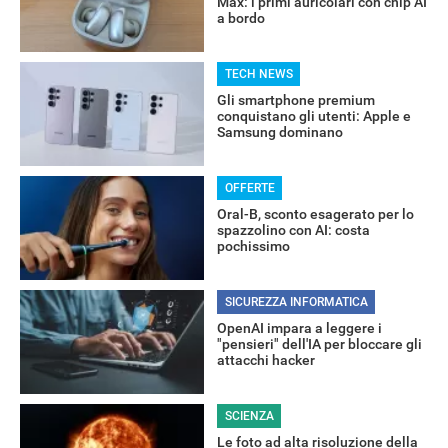
Max: i primi auricolari con chip AI
a bordo
TECH NEWS
Gli smartphone premium
conquistano gli utenti: Apple e
Samsung dominano
OFFERTE
Oral-B, sconto esagerato per lo
spazzolino con AI: costa
pochissimo
SICUREZZA INFORMATICA
OpenAI impara a leggere i
"pensieri" dell'IA per bloccare gli
attacchi hacker
RECENSIONI
SCIENZA
Le foto ad alta risoluzione della