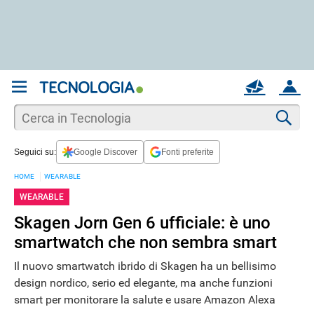
REGISTRATI
MAIL
ACCOUNT
Apri una nuova
MAIL
Cer
Seguici su:
Google Discover
Fonti preferite
AIUTO
HOME
WEARABLE
WEARABLE
Skagen Jorn Gen 6 ufficiale: è uno
smartwatch che non sembra smart
Il nuovo smartwatch ibrido di Skagen ha un bellisimo
design nordico, serio ed elegante, ma anche funzioni
smart per monitorare la salute e usare Amazon Alexa