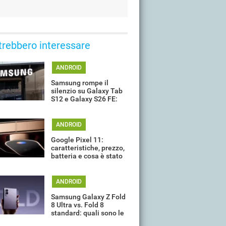
trebbero interessare
ANDROID
Samsung rompe il
silenzio su Galaxy Tab
S12 e Galaxy S26 FE:
quando potrebbero
arrivare
ANDROID
Google Pixel 11:
caratteristiche, prezzo,
batteria e cosa è stato
davvero confermato ad
oggi
ANDROID
Samsung Galaxy Z Fold
8 Ultra vs. Fold 8
standard: quali sono le
differenze?