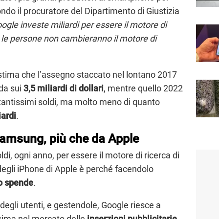
ndo il procuratore del Dipartimento di Giustizia
ogle investe miliardi per essere il motore di
e le persone non cambieranno il motore di
si stima che l’assegno staccato nel lontano 2017
da sui
3,5 miliardi di dollari
, mentre quello 2022
tantissimi soldi, ma molto meno di quanto
iardi
.
amsung, più che da Apple
di, ogni anno, per essere il motore di ricerca di
degli iPhone di Apple è perché facendolo
to spende
.
degli utenti, e gestendole, Google riesce a
sima nel mercato delle
inserzioni pubblicitarie
.