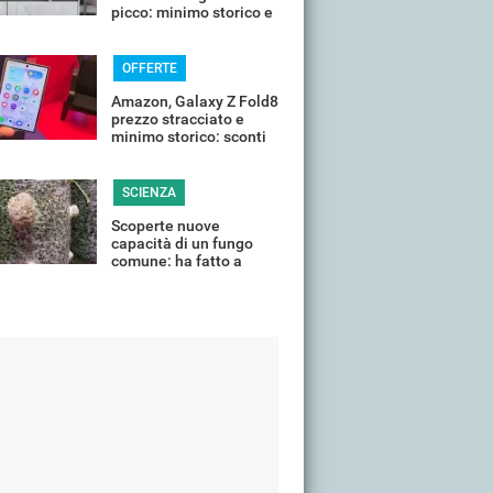
picco: minimo storico e
sconti all'80%
OFFERTE
Amazon, Galaxy Z Fold8
prezzo stracciato e
minimo storico: sconti
all'85%
SCIENZA
Scoperte nuove
capacità di un fungo
comune: ha fatto a
pezzi una plastica
quasi indistruttibile