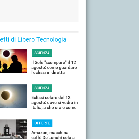
 letti di Libero Tecnologia
SCIENZA
Il Sole "scompare" il 12
agosto: come guardare
l'eclissi in diretta
streaming dall'Italia
SCIENZA
Eclissi solare del 12
agosto: dove si vedrà in
Italia, a che ora e come
guardarla senza rischi
OFFERTE
Amazon, macchina
caffè De'Longhi cola a