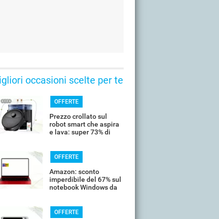
gliori occasioni scelte per te
OFFERTE
Prezzo crollato sul
robot smart che aspira
e lava: super 73% di
sconto
OFFERTE
Amazon: sconto
imperdibile del 67% sul
notebook Windows da
14’’
OFFERTE