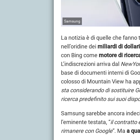
Samsung
La notizia è di quelle che fanno 
nell’oridine dei
miliardi di dollari
con Bing come
motore di ricerc
L’indiscrezioni arriva dal
NewYor
base di documenti interni di Goog
colosso di Mountain View ha ap
sta considerando di sostituire 
ricerca predefinito sui suoi dispo
Samsung sarebbe ancora indecisa
l’eminente testata, “
il contratt
rimanere con Google
“. Ma
a qua