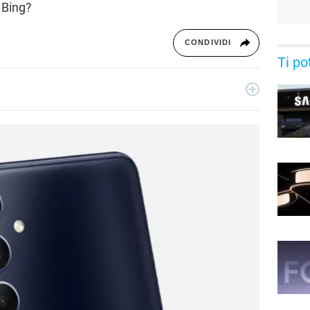
 Bing?
CONDIVIDI
Ti po
, si occupa di device elettronici e nuove tecnologie applicate
in Libero Tecnologia nel 2018.