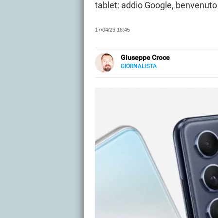
tablet: addio Google, benvenuto
17/04/23 18:45
Giuseppe Croce
GIORNALISTA
LINKEDIN
Peppe Croce, giornalista dal 2008
al mondo automotive. È entrato 