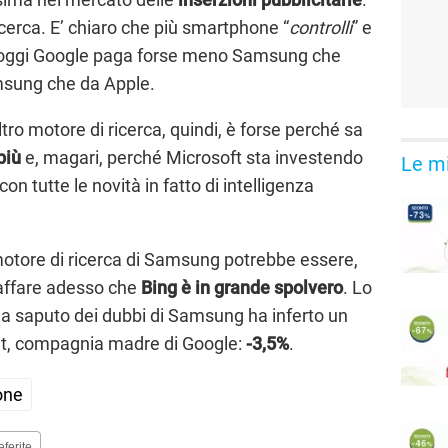
ricerca. E’ chiaro che più smartphone “
controlli
” e
ui oggi Google paga forse meno Samsung che
sung che da Apple.
o motore di ricerca, quindi, è forse perché sa
più
e, magari, perché Microsoft sta investendo
Le mi
n tutte le novità in fatto di intelligenza
 motore di ricerca di Samsung potrebbe essere,
 affare adesso che
Bing è in grande spolvero
. Lo
a saputo dei dubbi di Samsung ha inferto un
bet, compagnia madre di Google:
-3,5%
.
one
eferite