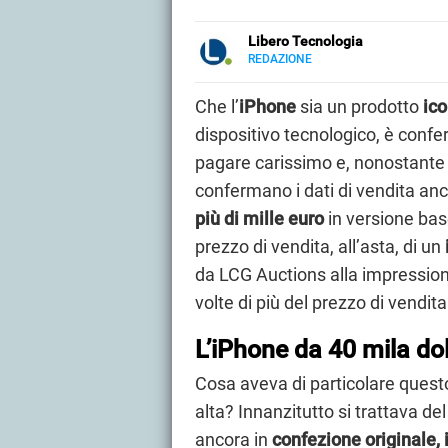
Libero Tecnologia
REDAZIONE
E-
Libero Tecnologia si occupa di t
MAIL
approfondimenti, guide e tutorial, 
Che l’
iPhone
sia un prodotto
ico
PMI e professionisti. Qui trovate 
dispositivo tecnologico, è confe
audio e video, smartphone e wea
pagare carissimo e, nonostante 
confermano i dati di vendita anc
più di mille euro
in versione bas
prezzo di vendita, all’asta, di un
da LCG Auctions alla impression
volte di più del prezzo di vendita 
L’iPhone da 40 mila dol
Cosa aveva di particolare quest
alta? Innanzitutto si trattava de
ancora in
confezione originale, 