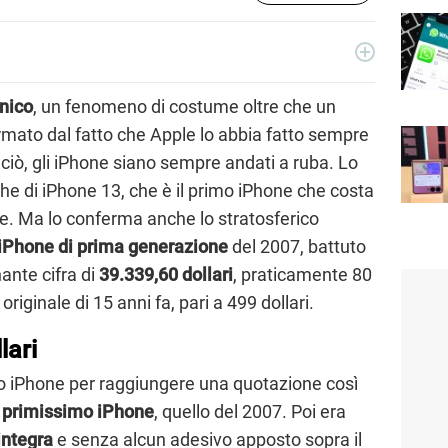
ecnologia a 360°: novità e tendenze dal mondo tech,
per un pubblico di principianti e di esperti, di utenti privati, di
nico
, un fenomeno di costume oltre che un
i nostri articoli sul mondo Android e Apple, app e social,
rmato dal fatto che Apple lo abbia fatto sempre
rable, domotica e gadget.
ciò, gli iPhone siano sempre andati a ruba. Lo
he di iPhone 13, che è il primo iPhone che costa
e. Ma lo conferma anche lo stratosferico
iPhone di prima generazione
del 2007, battuto
ante cifra di
39.339,60 dollari
, praticamente 80
originale di 15 anni fa, pari a 499 dollari.
lari
o iPhone per raggiungere una quotazione così
l
primissimo iPhone
, quello del 2007. Poi era
integra
e senza alcun adesivo apposto sopra il