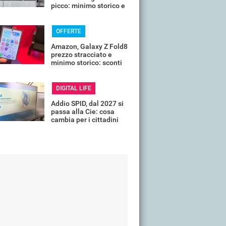
picco: minimo storico e
sconti all'80%
OFFERTE
Amazon, Galaxy Z Fold8
prezzo stracciato e
minimo storico: sconti
all'85%
DIGITAL LIFE
Addio SPID, dal 2027 si
passa alla Cie: cosa
cambia per i cittadini