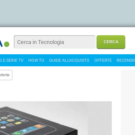
 E SERIE TV
HOW TO
GUIDE ALL'ACQUISTO
OFFERTE
RECENSI
eferite