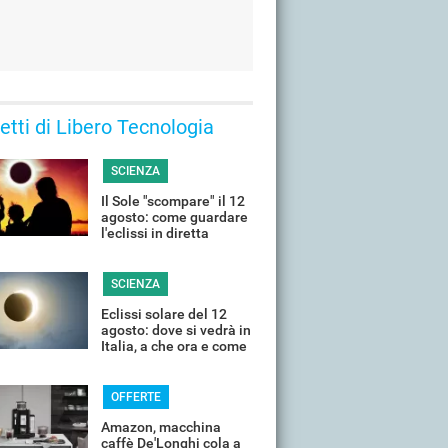
 letti di Libero Tecnologia
SCIENZA
Il Sole "scompare" il 12
agosto: come guardare
l'eclissi in diretta
streaming dall'Italia
SCIENZA
Eclissi solare del 12
agosto: dove si vedrà in
Italia, a che ora e come
guardarla senza rischi
OFFERTE
Amazon, macchina
caffè De'Longhi cola a