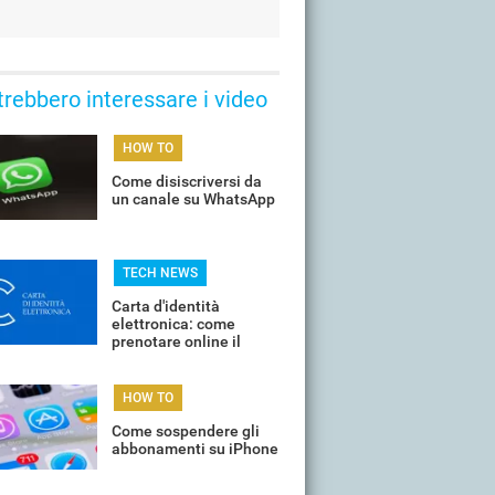
trebbero interessare i video
HOW TO
Come disiscriversi da
un canale su WhatsApp
TECH NEWS
Carta d'identità
elettronica: come
prenotare online il
proprio appuntamento
per il rinnovo
HOW TO
Come sospendere gli
abbonamenti su iPhone