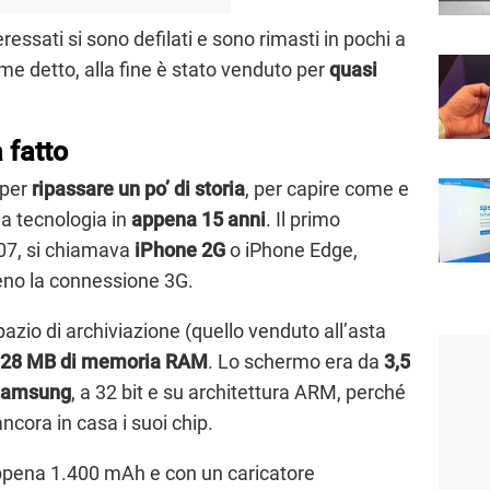
teressati si sono defilati e sono rimasti in pochi a
me detto, alla fine è stato venduto per
quasi
 fatto
 per
ripassare un po’ di storia
, per capire come e
la tecnologia in
appena 15 anni
. Il primo
007, si chiamava
iPhone 2G
o iPhone Edge,
no la connessione 3G.
pazio di archiviazione (quello venduto all’asta
28 MB di memoria RAM
. Lo schermo era da
3,5
amsung
, a 32 bit e su architettura ARM, perché
cora in casa i suoi chip.
ppena 1.400 mAh e con un caricatore