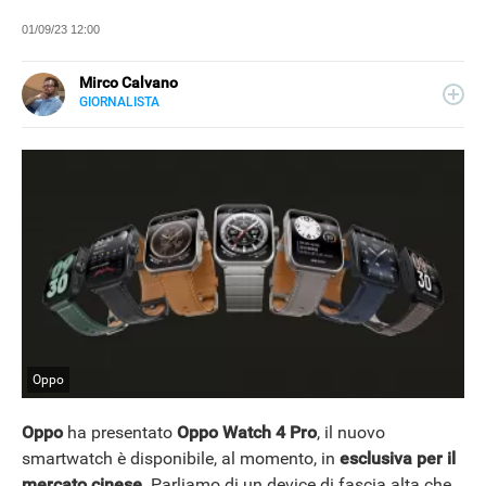
01/09/23 12:00
Mirco Calvano
GIORNALISTA
LINKEDIN
Attivo nel mondo dell’editoria sin dal 2011, giornalista dal
2019, ha lavorato per il web e per la carta stampata
occupandosi di musica, cultura, lifestyle e tecnologia.
Oppo
Oppo
ha presentato
Oppo Watch 4 Pro
, il nuovo
smartwatch è disponibile, al momento, in
esclusiva per il
mercato cinese
. Parliamo di un device di fascia alta che