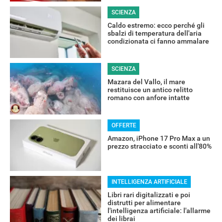
SCIENZA
Caldo estremo: ecco perché gli
sbalzi di temperatura dell'aria
condizionata ci fanno ammalare
SCIENZA
Mazara del Vallo, il mare
restituisce un antico relitto
romano con anfore intatte
OFFERTE
Amazon, iPhone 17 Pro Max a un
prezzo stracciato e sconti all'80%
INTELLIGENZA ARTIFICIALE
Libri rari digitalizzati e poi
distrutti per alimentare
l'intelligenza artificiale: l'allarme
dei librai