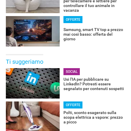
per telecamere e lettiere per
controllare il tuo animale in
vacanza
OFFERTE
Samsung, smart TV top a prezzo
mai così basso: offerta del
giorno
Ti suggeriamo
SOCIAL
Usi l'IA per pubblicare su
LinkedIn? Potresti essere
segnalato per contenuti sospetti
OFFERTE
Polti, sconto esagerato sulla
scopa elettrica a vapore: prezzo
a picco