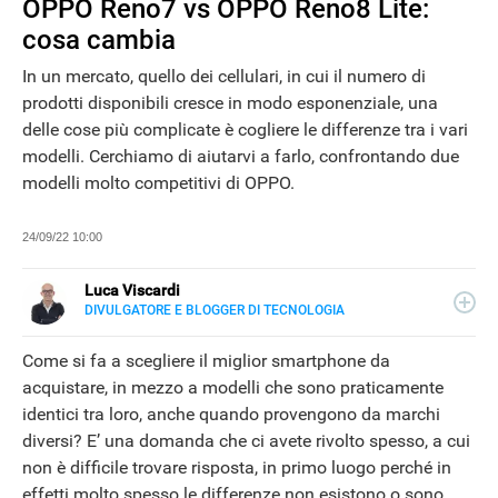
OPPO Reno7 vs OPPO Reno8 Lite:
cosa cambia
In un mercato, quello dei cellulari, in cui il numero di
prodotti disponibili cresce in modo esponenziale, una
delle cose più complicate è cogliere le differenze tra i vari
modelli. Cerchiamo di aiutarvi a farlo, confrontando due
modelli molto competitivi di OPPO.
24/09/22 10:00
Luca Viscardi
DIVULGATORE E BLOGGER DI TECNOLOGIA
E-
Conduttore radiofonico, blogger e scrittore. Da anni
MAIL
impegnato nella divulgazione della cultura digitale, è
Come si fa a scegliere il miglior smartphone da
LINKEDIN
fondatore e Chief editor di MisterGadget.Tech
INSTAGRAM
acquistare, in mezzo a modelli che sono praticamente
FACEBOOK
identici tra loro, anche quando provengono da marchi
SITO
diversi? E’ una domanda che ci avete rivolto spesso, a cui
NEWS
non è difficile trovare risposta, in primo luogo perché in
effetti molto spesso le differenze non esistono o sono