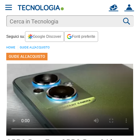
REGISTRATI
MAIL
ACCOUNT
Apri una nuova
MAIL
Cer
Seguici su:
Google Discover
Fonti preferite
AIUTO
HOME
GUIDE ALL’ACQUISTO
GUIDE ALL’ACQUISTO