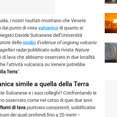
a, i nostri risultati mostrano che Venere
 dal punto di vista
vulcanico
di quanto si
iegato Davide Sulcanese dell’Università
utore dello
studio
Evidence of ongoing volcanic
agellan radar
pubblicato sulla rivista
Nature
si di lava che abbiamo osservato in due località
he l’attività vulcanica su Venere potrebbe
lla Terra
“.
anica simile a quella della Terra
e Sulcanese e i suoi colleghi? Confrontando le
o osservato come nel corso di quei due anni
fiumi di lava
piuttosto consistenti, solidificatisi
lcuni dei quali profondi fino a 20 metri –