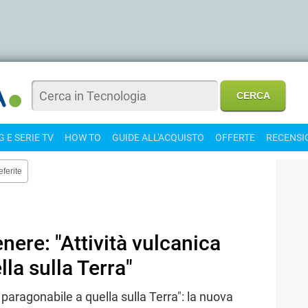
 E SERIE TV
HOW TO
GUIDE ALL'ACQUISTO
OFFERTE
RECENSI
eferite
nere: "Attività vulcanica
la sulla Terra"
 paragonabile a quella sulla Terra": la nuova