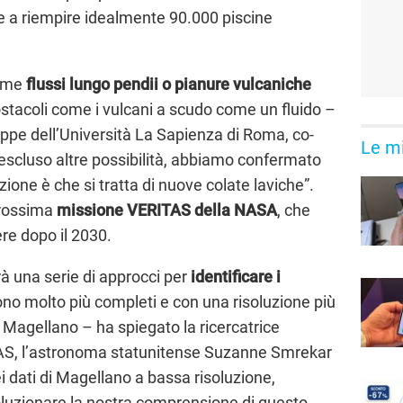
e a riempire idealmente 90.000 piscine
come
flussi lungo pendii o pianure vulcaniche
stacoli come i vulcani a scudo come un fluido –
pe dell’Università La Sapienza di Roma, co-
Le mi
 escluso altre possibilità, abbiamo confermato
zione è che si tratta di nuove colate laviche”.
prossima
missione VERITAS della NASA
, che
re dopo il 2030.
rà una serie di approcci per
identificare i
no molto più completi e con una risoluzione più
i Magellano – ha spiegato la ricercatrice
TAS, l’astronoma statunitense Suzanne Smrekar
nei dati di Magellano a bassa risoluzione,
oluzionare la nostra comprensione di questo