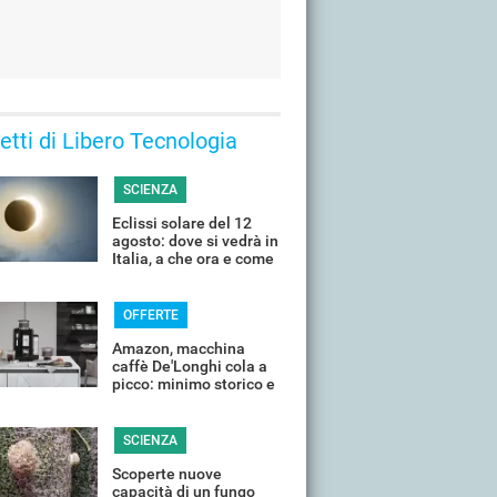
 letti di Libero Tecnologia
SCIENZA
Eclissi solare del 12
agosto: dove si vedrà in
Italia, a che ora e come
guardarla senza rischi
OFFERTE
Amazon, macchina
caffè De'Longhi cola a
picco: minimo storico e
sconti all'80%
SCIENZA
Scoperte nuove
capacità di un fungo