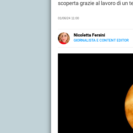
scoperta grazie al lavoro di un te
01/06/24 11:00
Nicoletta Fersini
GIORNALISTA E CONTENT EDITOR
LINKEDIN
Metà Palermo, metà Salento. Ingua
quella creativa di content editor
tempo libero si dedica alle dinam