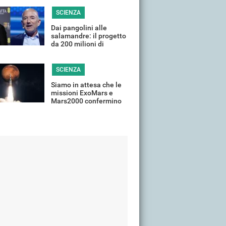
SCIENZA
Dai pangolini alle
salamandre: il progetto
da 200 milioni di
DiCaprio e Bezos per la
fauna selvatica
SCIENZA
Siamo in attesa che le
missioni ExoMars e
Mars2000 confermino
la presenza di vita su
Marte