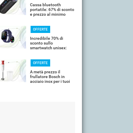
Cassa bluetooth
portatile: 67% di sconto
e prezzo al minimo
storico
OFFERTE
Incredibile 70% di
sconto sullo
smartwatch unisex:
costa meno di 20€
OFFERTE
A metà prezzo il
frullatore Bosch in
acciaio inox per i tuoi
frullati