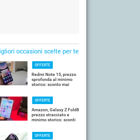
gliori occasioni scelte per te
OFFERTE
Redmi Note 15, prezzo
sprofonda al minimo
storico: sconto mai
visto prima
OFFERTE
Amazon, Galaxy Z Fold8
prezzo stracciato e
minimo storico: sconti
all'85%
OFFERTE