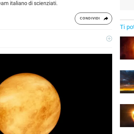
am italiano di scienziati.
CONDIVIDI
Ti po
ribile curiosa con due anime: quella critica di giornalista e
. Per Libero Tecnologia scrive di scienza e nuove scoperte, nel
iche di Google.