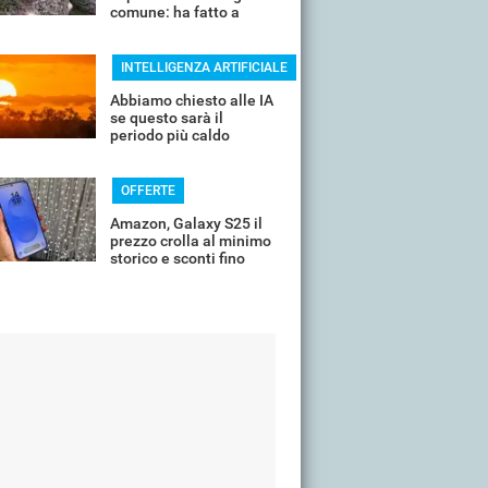
comune: ha fatto a
pezzi una plastica
quasi indistruttibile
INTELLIGENZA ARTIFICIALE
Abbiamo chiesto alle IA
se questo sarà il
periodo più caldo
dell'anno o non siamo
ancora salvi
OFFERTE
Amazon, Galaxy S25 il
prezzo crolla al minimo
storico e sconti fino
all'85%