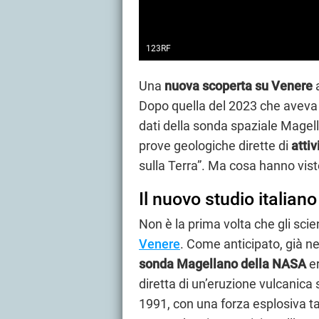
123RF
Una
nuova scoperta su Venere
a
Dopo quella del 2023 che aveva ri
dati della sonda spaziale Magel
prove geologiche dirette di
attiv
sulla Terra”. Ma cosa hanno vi
Il nuovo studio italian
Non è la prima volta che gli scie
Venere
. Come anticipato, già nel
sonda Magellano della NASA
er
diretta di un’eruzione vulcanica
1991, con una forza esplosiva ta