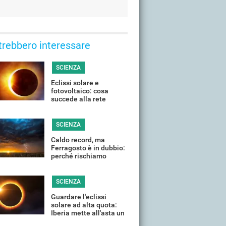
trebbero interessare
SCIENZA
Eclissi solare e
fotovoltaico: cosa
succede alla rete
elettrica quando il Sole
si "spegne"?
SCIENZA
Caldo record, ma
Ferragosto è in dubbio:
perché rischiamo
temporali violenti in
(quasi) tutta Italia
SCIENZA
Guardare l'eclissi
solare ad alta quota:
Iberia mette all'asta un
volo speciale