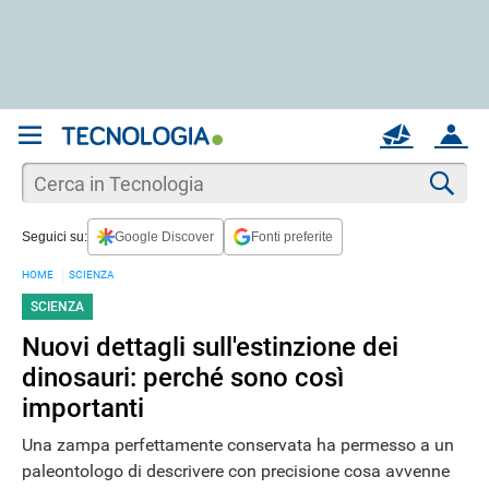
REGISTRATI
MAIL
ACCOUNT
Apri una nuova
MAIL
Cer
Seguici su:
Google Discover
Fonti preferite
AIUTO
HOME
SCIENZA
SCIENZA
Nuovi dettagli sull'estinzione dei
dinosauri: perché sono così
importanti
Una zampa perfettamente conservata ha permesso a un
paleontologo di descrivere con precisione cosa avvenne