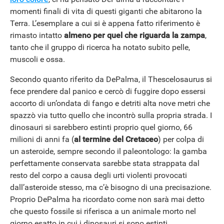
momenti finali di vita di questi giganti che abitarono la
Terra. L’esemplare a cui si è appena fatto riferimento è
rimasto intatto
almeno per quel che riguarda la zampa
,
tanto che il gruppo di ricerca ha notato subito pelle,
muscoli e ossa.
Secondo quanto riferito da DePalma, il Thescelosaurus si
fece prendere dal panico e cercò di fuggire dopo essersi
accorto di un’ondata di fango e detriti alta nove metri che
spazzò via tutto quello che incontrò sulla propria strada. I
dinosauri si sarebbero estinti proprio quel giorno, 66
milioni di anni fa (
al termine del Cretaceo
) per colpa di
un asteroide, sempre secondo il paleontologo: la gamba
perfettamente conservata sarebbe stata strappata dal
resto del corpo a causa degli urti violenti provocati
dall’asteroide stesso, ma c’è bisogno di una precisazione.
Proprio DePalma ha ricordato come non sarà mai detto
che questo fossile si riferisca a un animale morto nel
giorno esatto in cui i dinosauri si sono estinti.