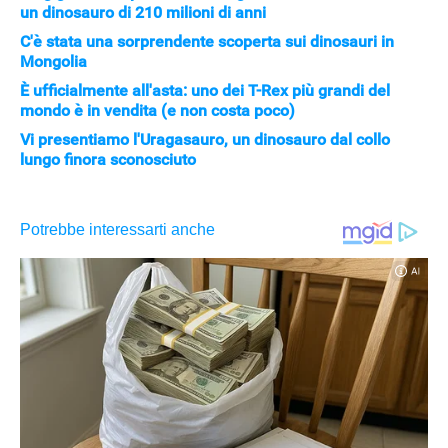
un dinosauro di 210 milioni di anni
C'è stata una sorprendente scoperta sui dinosauri in
Mongolia
È ufficialmente all'asta: uno dei T-Rex più grandi del
mondo è in vendita (e non costa poco)
Vi presentiamo l'Uragasauro, un dinosauro dal collo
lungo finora sconosciuto
APPLE