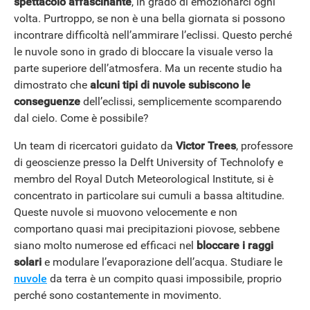
spettacolo affascinante
, in grado di emozionarci ogni
volta. Purtroppo, se non è una bella giornata si possono
incontrare difficoltà nell’ammirare l’eclissi. Questo perché
le nuvole sono in grado di bloccare la visuale verso la
parte superiore dell’atmosfera. Ma un recente studio ha
dimostrato che
alcuni tipi di nuvole subiscono le
conseguenze
dell’eclissi, semplicemente scomparendo
dal cielo. Come è possibile?
Un team di ricercatori guidato da
Victor Trees
, professore
di geoscienze presso la Delft University of Technolofy e
membro del Royal Dutch Meteorological Institute, si è
concentrato in particolare sui cumuli a bassa altitudine.
Queste nuvole si muovono velocemente e non
comportano quasi mai precipitazioni piovose, sebbene
siano molto numerose ed efficaci nel
bloccare i raggi
solari
e modulare l’evaporazione dell’acqua. Studiare le
nuvole
da terra è un compito quasi impossibile, proprio
perché sono costantemente in movimento.