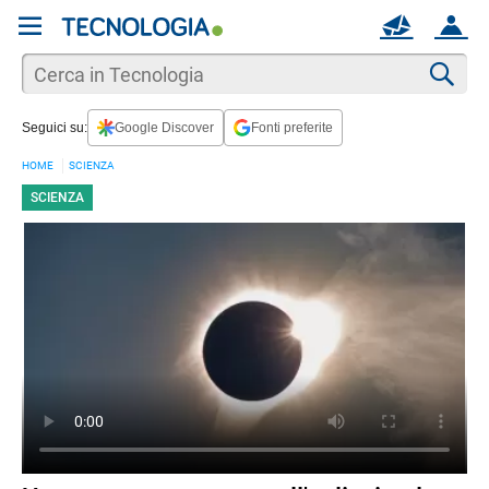
REGISTRATI
MAIL
ACCOUNT
Apri una nuova
MAIL
Cer
Seguici su:
Google Discover
Fonti preferite
AIUTO
HOME
SCIENZA
SCIENZA