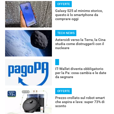
OFFERTE
Galaxy S25 al minimo storico,
questo è lo smartphone da
comprare oggi
TECH NEWS
Asteroidi verso la Terra, la Cina
studia come distruggerli con il
nucleare
IT-Wallet diventa obbligatorio
per la Pa: cosa cambia e le date
da segnare
OFFERTE
RECENSIONI
Prezzo crollato sul robot smart
che aspira e lava: super 73% di
sconto