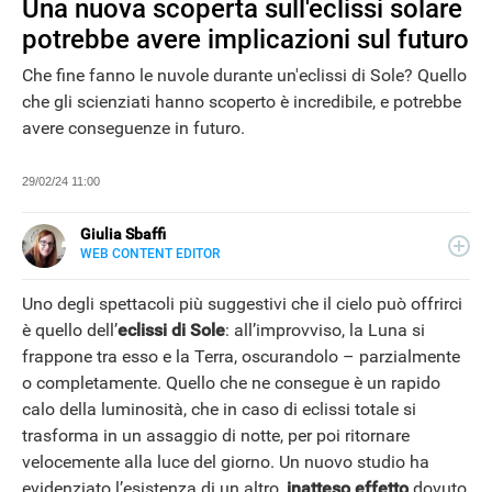
Una nuova scoperta sull'eclissi solare
potrebbe avere implicazioni sul futuro
Che fine fanno le nuvole durante un'eclissi di Sole? Quello
che gli scienziati hanno scoperto è incredibile, e potrebbe
avere conseguenze in futuro.
29/02/24 11:00
Giulia Sbaffi
WEB CONTENT EDITOR
E-
Appassionata di belle storie e di viaggi, scrivo da quando
MAIL
ne ho memoria. Curiosa per natura, mi piace tenermi
Uno degli spettacoli più suggestivi che il cielo può offrirci
LINKEDIN
informata su ciò che accade intorno a me, dedicando
è quello dell’
eclissi di Sole
: all’improvviso, la Luna si
tanto tempo alla lettura (meglio se su carta).
NEWS
frappone tra esso e la Terra, oscurandolo – parzialmente
o completamente. Quello che ne consegue è un rapido
calo della luminosità, che in caso di eclissi totale si
trasforma in un assaggio di notte, per poi ritornare
velocemente alla luce del giorno. Un nuovo studio ha
evidenziato l’esistenza di un altro,
inatteso effetto
dovuto