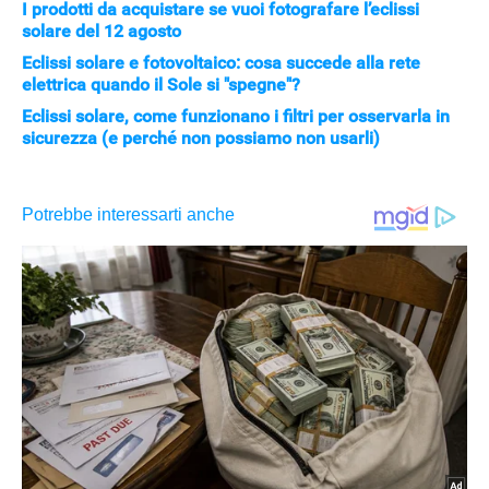
I prodotti da acquistare se vuoi fotografare l’eclissi
solare del 12 agosto
Eclissi solare e fotovoltaico: cosa succede alla rete
elettrica quando il Sole si "spegne"?
Eclissi solare, come funzionano i filtri per osservarla in
sicurezza (e perché non possiamo non usarli)