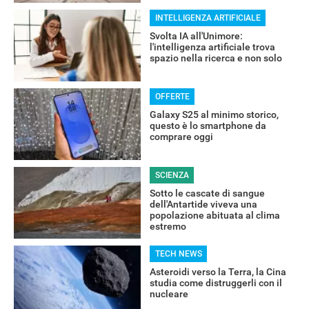
INTELLIGENZA ARTIFICIALE
Svolta IA all'Unimore:
l'intelligenza artificiale trova
spazio nella ricerca e non solo
OFFERTE
Galaxy S25 al minimo storico,
questo è lo smartphone da
comprare oggi
SCIENZA
Sotto le cascate di sangue
dell'Antartide viveva una
popolazione abituata al clima
estremo
TECH NEWS
Asteroidi verso la Terra, la Cina
RECENSIONI
studia come distruggerli con il
nucleare