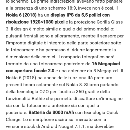
lo schermo. Le prime indiscrezioni avevano fatto pensare
alla presenza di uno schermo 18:9, invece non è così. Il
Nokia 6 (2018)
ha un
display IPS da 5,5 pollici con
risoluzione 1920×1080 pixel
e la protezione Gorilla Glass
3. Il design è molto simile a quello del primo modello: i
ANDROID
pulsanti frontali sono a sfioramento, mentre il sensore per
l’impronta digitale è integrato nella parte posteriore sotto
la fotocamera e ha permesso di ridurre leggermente la
dimensione delle cornici. Il comparto fotografico sarà
formato da una fotocamera posteriore da
16 Megapixel
con apertura focale 2.0
e una anteriore da 8 Megapixel. Il
Nokia 6 (2018) ha anche delle funzionalità premium
presenti finora solamente sul Nokia 8. Stiamo parlando
della tecnologia OZO per l’audio a 360 gradi e della
funzionalità Bothie che permette di scattare un’immagine
sia con la fotocamera anteriore sia con quella
posteriore.
Batteria da 3000 mAh
con tecnologia Quick
Charge. Lo smartphone uscirà sul mercato con la
versione stock di Android Nougat 7.1.1, ma dovrebbe