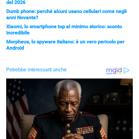
del 2026
Dumb phone: perché alcuni usano cellulari come negli
anni Novanta?
Xiaomi, lo smartphone top al minimo storico: sconto
incredibile
Morpheus, lo spyware italiano: è un vero pericolo per
Android
APPLE