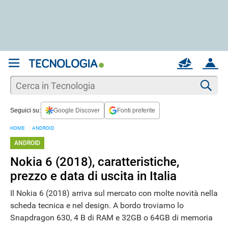
REGISTRATI
MAIL
ACCOUNT
Apri una nuova
MAIL
Cer
Seguici su:
Google Discover
Fonti preferite
AIUTO
HOME
ANDROID
ANDROID
Nokia 6 (2018), caratteristiche,
prezzo e data di uscita in Italia
Il Nokia 6 (2018) arriva sul mercato con molte novità nella
scheda tecnica e nel design. A bordo troviamo lo
Snapdragon 630, 4 B di RAM e 32GB o 64GB di memoria