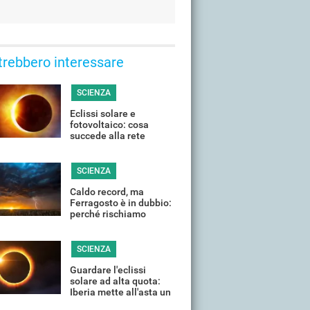
trebbero interessare
SCIENZA
Eclissi solare e
fotovoltaico: cosa
succede alla rete
elettrica quando il Sole
si "spegne"?
SCIENZA
Caldo record, ma
Ferragosto è in dubbio:
perché rischiamo
temporali violenti in
(quasi) tutta Italia
SCIENZA
Guardare l'eclissi
solare ad alta quota:
Iberia mette all'asta un
volo speciale