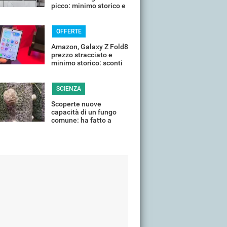
picco: minimo storico e
sconti all'80%
OFFERTE
Amazon, Galaxy Z Fold8
prezzo stracciato e
minimo storico: sconti
all'85%
SCIENZA
Scoperte nuove
capacità di un fungo
comune: ha fatto a
pezzi una plastica
quasi indistruttibile