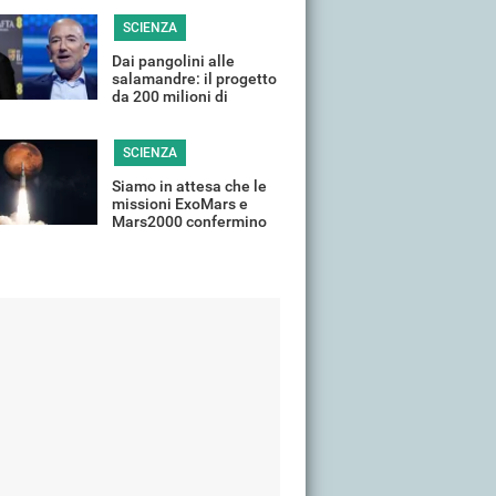
SCIENZA
Dai pangolini alle
salamandre: il progetto
da 200 milioni di
DiCaprio e Bezos per la
fauna selvatica
SCIENZA
Siamo in attesa che le
missioni ExoMars e
Mars2000 confermino
la presenza di vita su
Marte