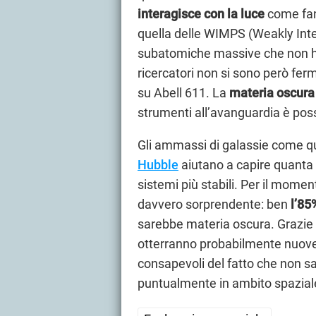
interagisce con la luce
come fann
quella delle WIMPS (Weakly Inter
subatomiche massive che non han
ricercatori non si sono però ferma
su Abell 611. La
materia oscura
strumenti all’avanguardia è possi
Gli ammassi di galassie come qu
Hubble
aiutano a capire quanta 
sistemi più stabili. Per il momen
davvero sorprendente: ben
l’85
sarebbe materia oscura. Grazie ad 
otterranno probabilmente nuove 
consapevoli del fatto che non 
puntualmente in ambito spaziale