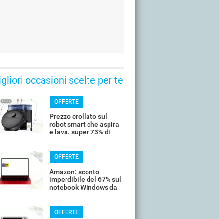
gliori occasioni scelte per te
OFFERTE
Prezzo crollato sul
robot smart che aspira
e lava: super 73% di
sconto
OFFERTE
Amazon: sconto
imperdibile del 67% sul
notebook Windows da
14’’
OFFERTE