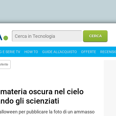
 E SERIE TV
HOW TO
GUIDE ALL'ACQUISTO
OFFERTE
RECENSI
eferite
 materia oscura nel cielo
ndo gli scienziati
Halloween per pubblicare la foto di un ammasso