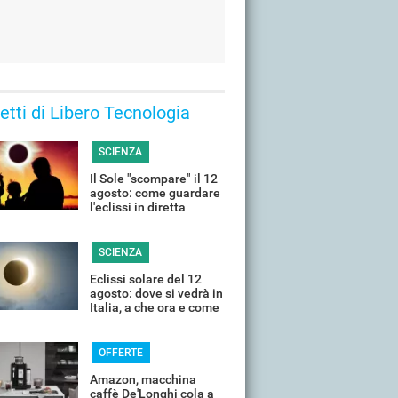
 letti di Libero Tecnologia
SCIENZA
Il Sole "scompare" il 12
agosto: come guardare
l'eclissi in diretta
streaming dall'Italia
SCIENZA
Eclissi solare del 12
agosto: dove si vedrà in
Italia, a che ora e come
guardarla senza rischi
OFFERTE
Amazon, macchina
caffè De'Longhi cola a