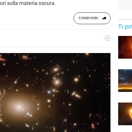
tori sulla materia oscura
CONDIVIDI
Ti po
ecnologia a 360°: novità e tendenze dal mondo tech,
per un pubblico di principianti e di esperti, di utenti privati, di
i nostri articoli sul mondo Android e Apple, app e social,
rable, domotica e gadget.