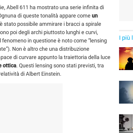
sie, Abell 611 ha mostrato una serie infinita di
o. Ognuna di queste tonalità appare come
un
è stato possibile ammirare i bracci a spirale
ono poi degli archi piuttosto lunghi e curvi,
I più
. Il fenomeno in questione è noto come “lensing
nte”). Non è altro che una distribuzione
ace di curvare appunto la traiettoria della luce
e ottica
. Questi lensing sono stati previsti, tra
relatività di Albert Einstein.