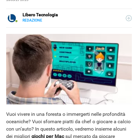
Libero Tecnologia
REDAZIONE
E-
Libero Tecnologia si occupa di tecnologia a 360°: novità e
MAIL
tendenze dal mondo tech, approfondimenti, guide e
tutorial, per un pubblico di principianti e di esperti, di
utenti privati, di PMI e professionisti. Qui trovate i nostri
articoli sul mondo Android e Apple, app e social, audio e
video, smartphone e wearable, domotica e gadget.
Vuoi vivere in una foresta o immergerti nelle profondità
oceaniche? Vuoi sfornare piatti da chef o giocare a calcio
con un’auto? In questo articolo, vedremo insieme alcuni
dei migliori
giochi per Mac
sul mercato da giocare