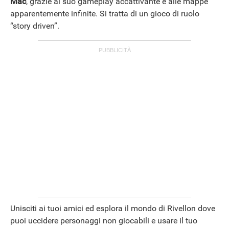
Mac
, grazie al suo gameplay accattivante e alle mappe
apparentemente infinite. Si tratta di un gioco di ruolo
“story driven”.
STREAMING E SERIE TV
Unisciti ai tuoi amici ed esplora il mondo di Rivellon dove
puoi uccidere personaggi non giocabili e usare il tuo