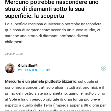
Mercurio potrebbe nascondere uno
strato di diamanti sotto la sua
superficie: la scoperta
La superficie rocciosa di Mercurio potrebbe nascondere
qualcosa di sorprendente: secondo un nuovo studio, vi
sarebbe uno strato di diamanti profondo diversi
chilometri.
28/06/24 11:00
Giulia Sbaffi
WEB CONTENT EDITOR
E-
Appassionata di belle storie e di viaggi, scrivo da quando
MAIL
ne ho memoria. Curiosa per natura, mi piace tenermi
Mercurio è un pianeta piuttosto bizzarro
, sul quale si
LINKEDIN
informata su ciò che accade intorno a me, dedicando
NEWS
sono finora concentrati solo alcuni studi astronomici: è il
tanto tempo alla lettura (meglio se su carta).
primo del nostro sistema planetario, quindi è molto vicino
al Sole e ha un periodo orbitale di gran lunga più breve
rispetto a quello della Terra (impiega appena 88 giorni per