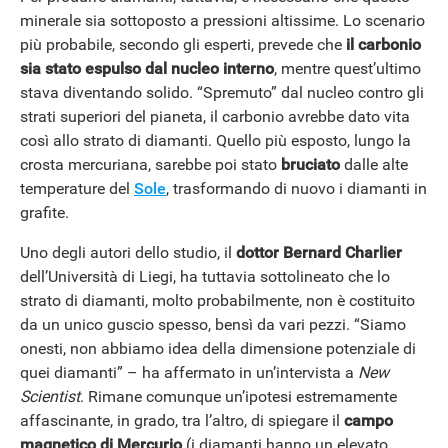
minerale sia sottoposto a pressioni altissime. Lo scenario
più probabile, secondo gli esperti, prevede che
il carbonio
sia stato espulso dal nucleo interno
, mentre quest’ultimo
stava diventando solido. “Spremuto” dal nucleo contro gli
strati superiori del pianeta, il carbonio avrebbe dato vita
così allo strato di diamanti. Quello più esposto, lungo la
crosta mercuriana, sarebbe poi stato
bruciato
dalle alte
temperature del
Sole
, trasformando di nuovo i diamanti in
grafite.
Uno degli autori dello studio, il
dottor Bernard Charlier
dell’Università di Liegi, ha tuttavia sottolineato che lo
strato di diamanti, molto probabilmente, non è costituito
da un unico guscio spesso, bensì da vari pezzi. “Siamo
onesti, non abbiamo idea della dimensione potenziale di
quei diamanti” – ha affermato in un’intervista a
New
Scientist
. Rimane comunque un’ipotesi estremamente
affascinante, in grado, tra l’altro, di spiegare il
campo
magnetico di Mercurio
(i diamanti hanno un elevato