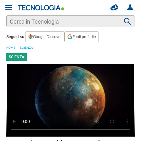
REGISTRATI
MAIL
ACCOUNT
Apri una nuova
MAIL
Cer
Seguici su:
Google Discover
Fonti preferite
AIUTO
HOME
SCIENZA
SCIENZA