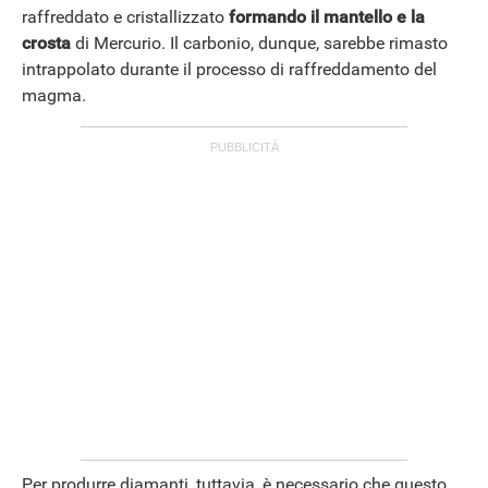
ANDROID
raffreddato e cristallizzato
formando il mantello e la
crosta
di Mercurio. Il carbonio, dunque, sarebbe rimasto
intrappolato durante il processo di raffreddamento del
magma.
Per produrre diamanti, tuttavia, è necessario che questo