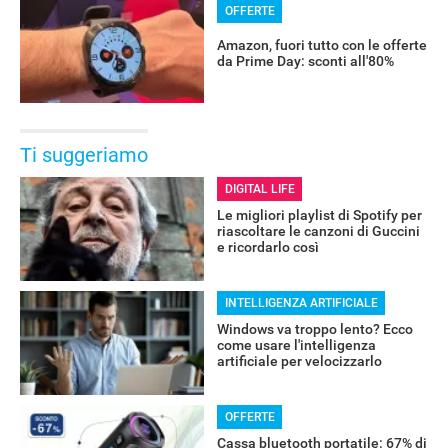
OFFERTE
Amazon, fuori tutto con le offerte
da Prime Day: sconti all'80%
Ti suggeriamo
DIGITAL LIFE
Le migliori playlist di Spotify per
riascoltare le canzoni di Guccini
e ricordarlo così
INTELLIGENZA ARTIFICIALE
Windows va troppo lento? Ecco
come usare l'intelligenza
artificiale per velocizzarlo
OFFERTE
Cassa bluetooth portatile: 67% di