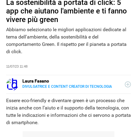
La sostenibilità a portata di click: 5
app che aiutano l'ambiente e ti fanno
vivere più green
Abbiamo selezionato le migliori applicazioni dedicate al
tema dell'ambiente, della sostenibilità e del
comportamento Green. Il rispetto per il pianeta a portata
di click.
NEWS
11/07/23 11:48
Laura Fasano
DIVULGATRICE E CONTENT CREATOR DI TECNOLOGIA
E-
Conosciuta come TecnoLaura, è una tech blogger,
MAIL
content creator e divulgatrice esperta di cultura digitale
Essere eco-friendly e diventare green è un processo che
LINKEDIN
che racconta in modo pratico e semplice come tecnologia
INSTAGRAM
inizia anche con l’aiuto e il supporto della tecnologia, con
e innovazione possono migliorare la vita di tutti,
FACEBOOK
tutte le indicazioni e informazioni che ci servono a portata
sviluppando risorse, opportunità e benessere.
SITO
di smartphone.