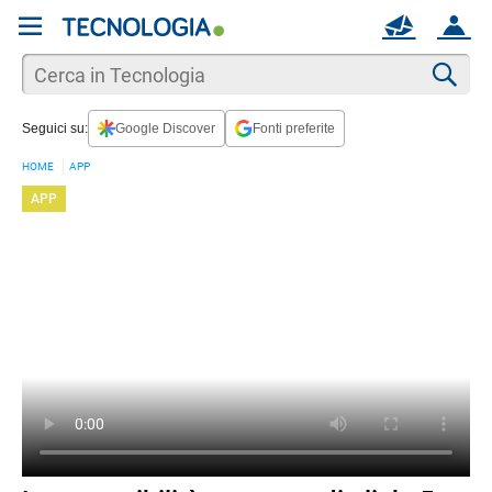
REGISTRATI
MAIL
ACCOUNT
Apri una nuova
MAIL
Cer
Seguici su:
Google Discover
Fonti preferite
AIUTO
HOME
APP
APP