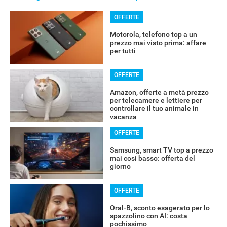
OFFERTE
Motorola, telefono top a un
prezzo mai visto prima: affare
per tutti
OFFERTE
Amazon, offerte a metà prezzo
per telecamere e lettiere per
controllare il tuo animale in
vacanza
OFFERTE
Samsung, smart TV top a prezzo
mai così basso: offerta del
giorno
OFFERTE
Oral-B, sconto esagerato per lo
spazzolino con AI: costa
pochissimo