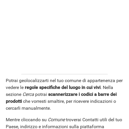
Potrai geolocalizzarti nel tuo comune di appartenenza per
APPLE
vedere le
regole specifiche del luogo in cui vivi
. Nella
sezione
Cerca
potrai
scannerizzare i codici a barre dei
prodotti
che vorresti smaltire, per ricevere indicazioni o
cercarli manualmente.
Mentre cliccando su
Comune
troverai Contatti utili del tuo
Paese, indirizzo e informazioni sulla piattaforma